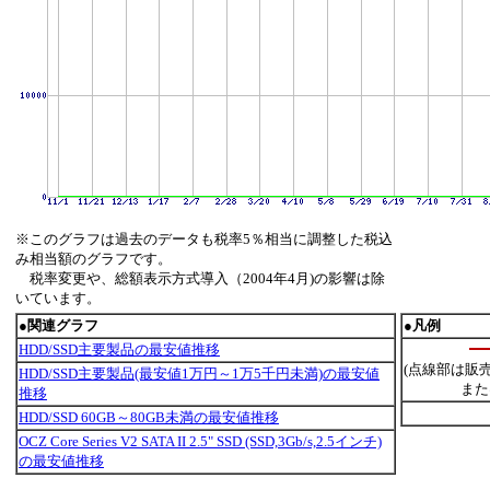
※このグラフは過去のデータも税率5％相当に調整した税込
み相当額のグラフです。
税率変更や、総額表示方式導入（2004年4月)の影響は除
いています。
●関連グラフ
●凡例
HDD/SSD主要製品の最安値推移
(点線部は販
HDD/SSD主要製品(最安値1万円～1万5千円未満)の最安値
また
推移
HDD/SSD 60GB～80GB未満の最安値推移
OCZ Core Series V2 SATA II 2.5" SSD (SSD,3Gb/s,2.5インチ)
の最安値推移