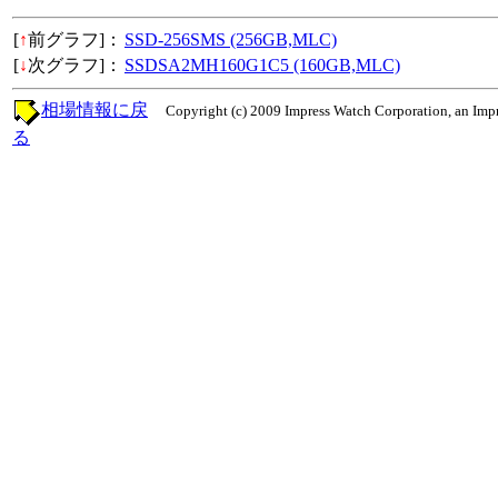
[
↑
前グラフ]：
SSD-256SMS (256GB,MLC)
[
↓
次グラフ]：
SSDSA2MH160G1C5 (160GB,MLC)
相場情報に戻
Copyright (c) 2009 Impress Watch Corporation, an Impr
る