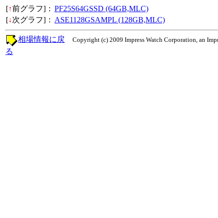
[
↑
前グラフ]：
PF25S64GSSD (64GB,MLC)
[
↓
次グラフ]：
ASE1128GSAMPL (128GB,MLC)
相場情報に戻
Copyright (c) 2009 Impress Watch Corporation, an Impr
る