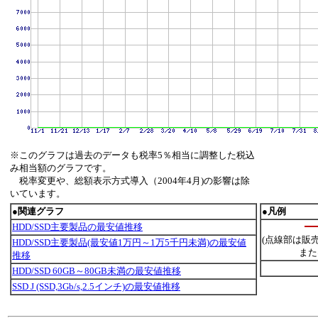
※このグラフは過去のデータも税率5％相当に調整した税込
み相当額のグラフです。
税率変更や、総額表示方式導入（2004年4月)の影響は除
いています。
●関連グラフ
●凡例
HDD/SSD主要製品の最安値推移
(点線部は販
HDD/SSD主要製品(最安値1万円～1万5千円未満)の最安値
また
推移
HDD/SSD 60GB～80GB未満の最安値推移
SSD J (SSD,3Gb/s,2.5インチ)の最安値推移