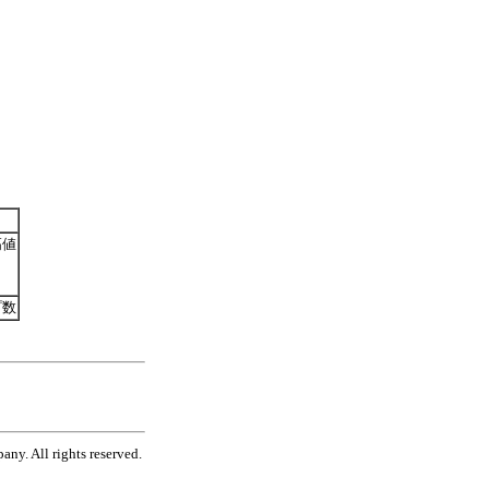
高値
プ数
ny. All rights reserved.