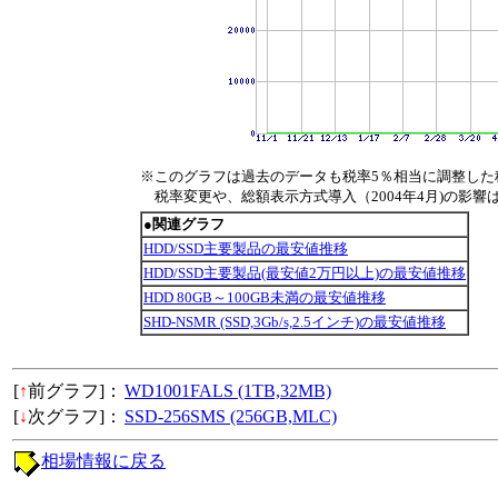
※このグラフは過去のデータも税率5％相当に調整した
税率変更や、総額表示方式導入（2004年4月)の影響
●関連グラフ
HDD/SSD主要製品の最安値推移
HDD/SSD主要製品(最安値2万円以上)の最安値推移
HDD 80GB～100GB未満の最安値推移
SHD-NSMR (SSD,3Gb/s,2.5インチ)の最安値推移
[
↑
前グラフ]：
WD1001FALS (1TB,32MB)
[
↓
次グラフ]：
SSD-256SMS (256GB,MLC)
相場情報に戻る