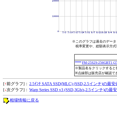
※このグラフは過去のデータ
税率変更や、総額表示方式導入
FM-25S2S-256GBT1 (
※製品名をクリックすると
※点線部は販売店が確認で
[
↑
前グラフ]：
2.5ｲﾝﾁ SATA SSD(MLC) (SSD,2.5インチ)の
[
↓
次グラフ]：
Warp Series SSD v3 (SSD,3Gb/s,2.5インチ)
相場情報に戻る