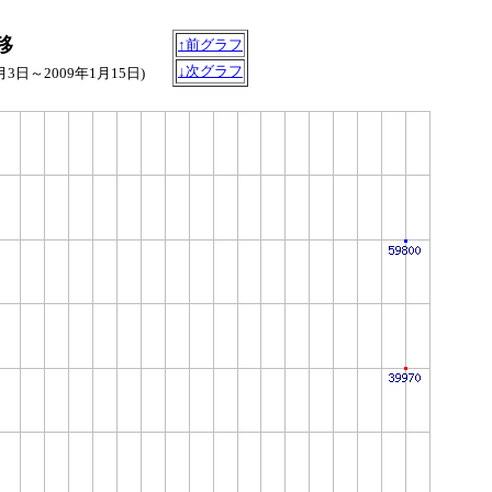
推移
↑前グラフ
↓次グラフ
7月3日～2009年1月15日)