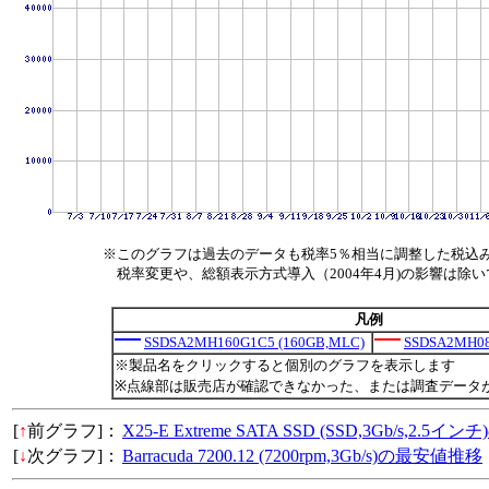
※このグラフは過去のデータも税率5％相当に調整した税込
税率変更や、総額表示方式導入（2004年4月)の影響は除
凡例
SSDSA2MH160G1C5 (160GB,MLC)
SSDSA2MH08
※製品名をクリックすると個別のグラフを表示します
※点線部は販売店が確認できなかった、または調査データ
[
↑
前グラフ]：
X25-E Extreme SATA SSD (SSD,3Gb/s,2.
[
↓
次グラフ]：
Barracuda 7200.12 (7200rpm,3Gb/s)の最安値推移