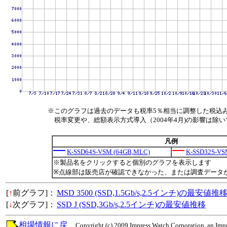
※このグラフは過去のデータも税率5％相当に調整した税込
税率変更や、総額表示方式導入（2004年4月)の影響は除
凡例
K-SSD64S-VSM (64GB,MLC)
K-SSD32S-VS
※製品名をクリックすると個別のグラフを表示します
※点線部は販売店が確認できなかった、または調査データ
[
↑
前グラフ]：
MSD 3500 (SSD,1.5Gb/s,2.5インチ)の最安値推
[
↓
次グラフ]：
SSD J (SSD,3Gb/s,2.5インチ)の最安値推移
相場情報に戻
Copyright (c) 2009 Impress Watch Corporation, an Impr