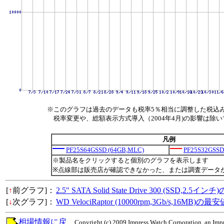
※このグラフは過去のデータも税率5％相当に調整した税込
税率変更や、総額表示方式導入（2004年4月)の影響は除
凡例
PF25S64GSSD (64GB,MLC)
PF25S32GSSD
※製品名をクリックすると個別のグラフを表示します
※点線部は販売店が確認できなかった、または調査データ
[
↑
前グラフ]：
2.5" SATA Solid State Drive 300 (SSD,2.
[
↓
次グラフ]：
WD VelociRaptor (10000rpm,3Gb/s,16MB)の
相場情報に戻
Copyright (c) 2009 Impress Watch Corporation, an Impr