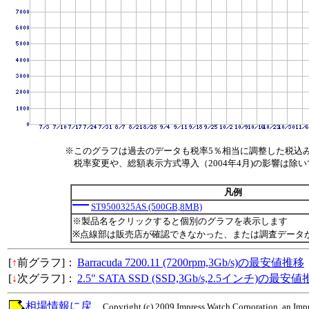
※このグラフは過去のデータも税率5％相当に調整した税込
税率変更や、総額表示方式導入（2004年4月)の影響は除
凡例
ST9500325AS (500GB,8MB)
※製品名をクリックすると個別のグラフを表示します
※点線部は販売店が確認できなかった、または調査データ
[
↑
前グラフ]：
Barracuda 7200.11 (7200rpm,3Gb/s)の最安値推移
[
↓
次グラフ]：
2.5" SATA SSD (SSD,3Gb/s,2.5インチ)の最安
相場情報に戻
Copyright (c) 2009 Impress Watch Corporation, an Impr