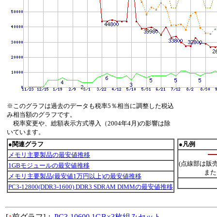
※このグラフは過去のデータも税率5％相当に調整した税込
み相当額のグラフです。
税率変更や、総額表示方式導入（2004年4月)の影響は除
いています。
●関連グラフ
●凡例
メモリ主要製品の最安値推移
(点線部は販
1GBモジュールの最安値推移
また
メモリ主要製品(最安値1万円以上)の最安値推移
PC3-12800(DDR3-1600) DDR3 SDRAM DIMMの最安値推移
[
↑
前グラフ]：
PC3-10600 1GB×3枚組みセット