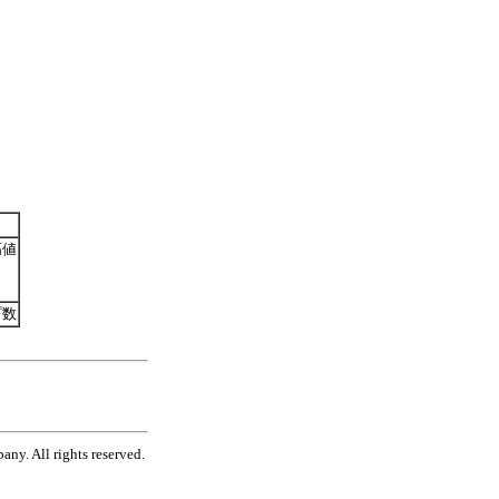
高値
プ数
ny. All rights reserved.