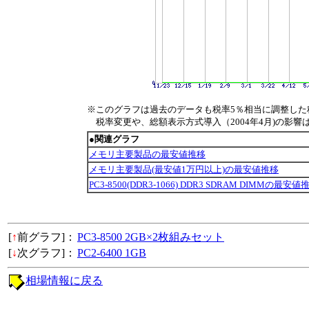
※このグラフは過去のデータも税率5％相当に調整した
税率変更や、総額表示方式導入（2004年4月)の影響
●関連グラフ
メモリ主要製品の最安値推移
メモリ主要製品(最安値1万円以上)の最安値推移
PC3-8500(DDR3-1066) DDR3 SDRAM DIMMの最安値
[
↑
前グラフ]：
PC3-8500 2GB×2枚組みセット
[
↓
次グラフ]：
PC2-6400 1GB
相場情報に戻る