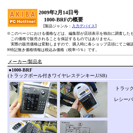
2009年2月14日号
1000-BRFの概要
[
]
製品ジャンル：
入力デバイス
※このページにおける価格などは、編集部が店頭表示を独自に調査した
この価格で販売されることを保証するものではありません。
実際の販売価格は変動しますので、購入時に各ショップ店頭にてご確
※特記無き価格情報は税込み価格（税率=5％）です。
メーカー/製品名
|
●
1000-BRF
(トラックボール付きワイヤレステンキー,USB)
トラック
レシーバの