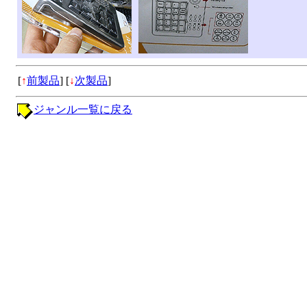
[
↑
前製品
]
[
↓
次製品
]
ジャンル一覧に戻る