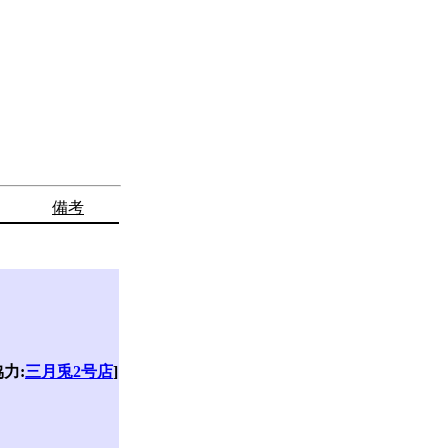
備考
。
協力:
三月兎2号店
]