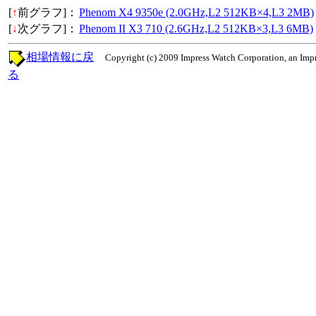
[
↑
前グラフ]：
Phenom X4 9350e (2.0GHz,L2 512KB×4,L3 2MB)
[
↓
次グラフ]：
Phenom II X3 710 (2.6GHz,L2 512KB×3,L3 6MB)
相場情報に戻
Copyright (c) 2009 Impress Watch Corporation, an Impr
る