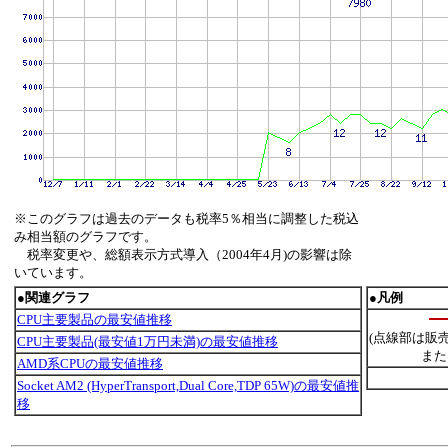
※このグラフは過去のデータも税率5％相当に調整した税込
み相当額のグラフです。
税率変更や、総額表示方式導入（2004年4月)の影響は除
いています。
●関連グラフ
●凡例
CPU主要製品の最安値推移
(点線部は販
CPU主要製品(最安値1万円未満)の最安値推移
また
AMD系CPUの最安値推移
Socket AM2 (HyperTransport,Dual Core,TDP 65W)の最安値推
移