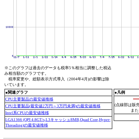
※このグラフは過去のデータも税率5％相当に調整した税込
み相当額のグラフです。
税率変更や、総額表示方式導入（2004年4月)の影響は除
いています。
●関連グラフ
●凡例
CPU主要製品の最安値推移
(点線部は販
CPU主要製品(最安値2万円～3万円未満)の最安値推移
また
Intel系CPUの最安値推移
LGA1366 (QPI 4.8GT/s,L3キャッシュ8MB,Quad Core,Hyper-
Threading)の最安値推移