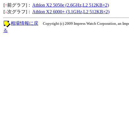
[
↑
前グラフ]：
Athlon X2 5050e (2.6GHz,L2 512KB×2)
[
↓
次グラフ]：
Athlon X2 6000+ (3.1GHz,L2 512KB×2)
相場情報に戻
Copyright (c) 2009 Impress Watch Corporation, an Impr
る