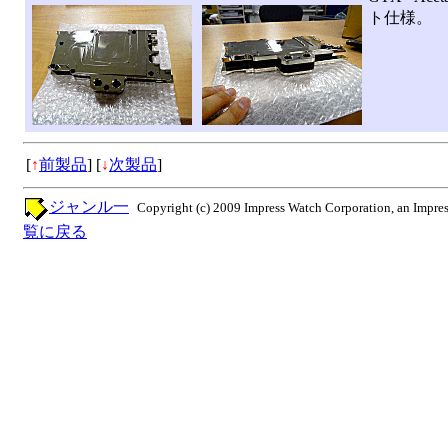
ト仕様。
[
↑
前製品
]
[
↓
次製品
]
ジャンル一
Copyright (c) 2009 Impress Watch Corporation, an Impres
覧に戻る