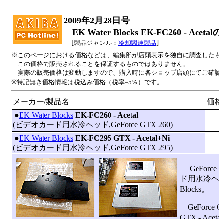
2009年2月28日号
EK Water Blocks EK-FC260 - Acet
[
]
製品ジャンル：
冷却関連製品
※このページにおける価格などは、編集部が店頭表示を独自に調査した
この価格で販売されることを保証するものではありません。
実際の販売価格は変動しますので、購入時に各ショップ店頭にてご確
※特記無き価格情報は税込み価格（税率=5％）です。
メーカー/製品名
価格
|
●
EK Water Blocks
EK-FC260 - Acetal
(ビデオカード用水冷ヘッド,GeForce GTX 260)
|
●
EK Water Blocks
EK-FC295 GTX - Acetal+Ni
(ビデオカード用水冷ヘッド,GeForce GTX 295)
GeForce
ド用水冷ヘッ
Blocks。
GeForce 
GTX - A