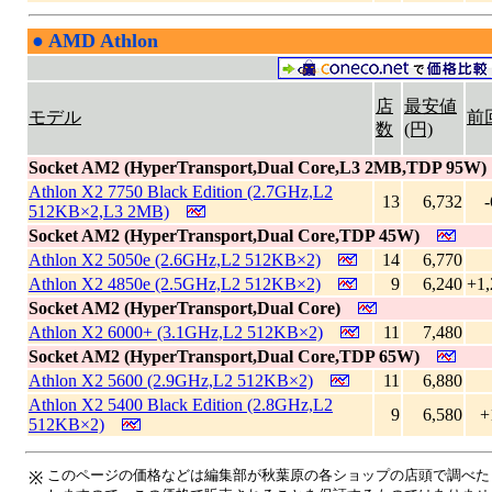
●
AMD Athlon
|
店
最安値
モデル
前
数
(円)
Socket AM2 (HyperTransport,Dual Core,L3 2MB,TDP 95W)
Athlon X2 7750 Black Edition (2.7GHz,L2
13
6,732
-
512KB×2,L3 2MB)
Socket AM2 (HyperTransport,Dual Core,TDP 45W)
Athlon X2 5050e (2.6GHz,L2 512KB×2)
14
6,770
Athlon X2 4850e (2.5GHz,L2 512KB×2)
9
6,240
+1,
Socket AM2 (HyperTransport,Dual Core)
Athlon X2 6000+ (3.1GHz,L2 512KB×2)
11
7,480
Socket AM2 (HyperTransport,Dual Core,TDP 65W)
Athlon X2 5600 (2.9GHz,L2 512KB×2)
11
6,880
Athlon X2 5400 Black Edition (2.8GHz,L2
9
6,580
+
512KB×2)
このページの価格などは編集部が秋葉原の各ショップの店頭で調べた
※