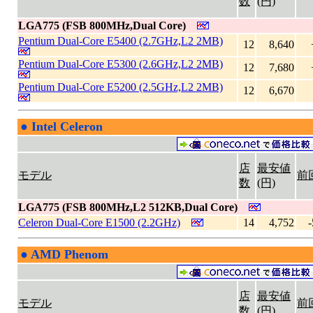
数
(円)
LGA775 (FSB 800MHz,Dual Core)
Pentium Dual-Core E5400 (2.7GHz,L2 2MB)
12
8,640
Pentium Dual-Core E5300 (2.6GHz,L2 2MB)
12
7,680
Pentium Dual-Core E5200 (2.5GHz,L2 2MB)
12
6,670
●
Intel Celeron
|
店
最安値
モデル
前
数
(円)
LGA775 (FSB 800MHz,L2 512KB,Dual Core)
Celeron Dual-Core E1500 (2.2GHz)
14
4,752
-
●
AMD Phenom
|
店
最安値
モデル
前
数
(円)