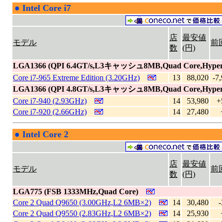
●
Intel Core i7
|
店
最安値
モデル
前
数
(円)
LGA1366 (QPI 6.4GT/s,L3キャッシュ8MB,Quad Core,Hyper-
Core i7-965 Extreme Edition (3.20GHz)
13
88,020
-7
LGA1366 (QPI 4.8GT/s,L3キャッシュ8MB,Quad Core,Hyper-
Core i7-940 (2.93GHz)
14
53,980
+
Core i7-920 (2.66GHz)
14
27,480
●
Intel Core 2
|
店
最安値
モデル
前
数
(円)
LGA775 (FSB 1333MHz,Quad Core)
Core 2 Quad Q9650 (3.00GHz,L2 6MB×2)
14
30,480
-
Core 2 Quad Q9550 (2.83GHz,L2 6MB×2)
14
25,930