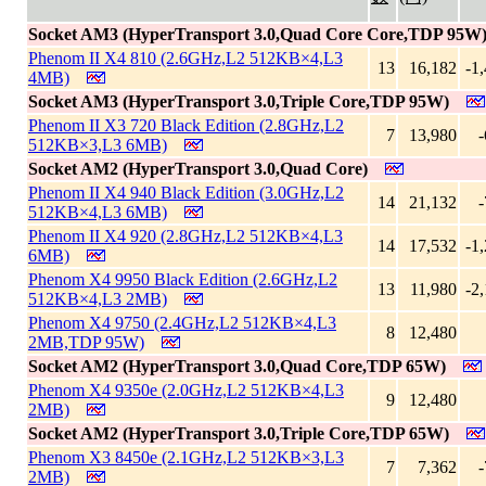
Socket AM3 (HyperTransport 3.0,Quad Core Core,TDP 95W
Phenom II X4 810 (2.6GHz,L2 512KB×4,L3
13
16,182
-1
4MB)
Socket AM3 (HyperTransport 3.0,Triple Core,TDP 95W)
Phenom II X3 720 Black Edition (2.8GHz,L2
7
13,980
-
512KB×3,L3 6MB)
Socket AM2 (HyperTransport 3.0,Quad Core)
Phenom II X4 940 Black Edition (3.0GHz,L2
14
21,132
-
512KB×4,L3 6MB)
Phenom II X4 920 (2.8GHz,L2 512KB×4,L3
14
17,532
-1
6MB)
Phenom X4 9950 Black Edition (2.6GHz,L2
13
11,980
-2
512KB×4,L3 2MB)
Phenom X4 9750 (2.4GHz,L2 512KB×4,L3
8
12,480
2MB,TDP 95W)
Socket AM2 (HyperTransport 3.0,Quad Core,TDP 65W)
Phenom X4 9350e (2.0GHz,L2 512KB×4,L3
9
12,480
2MB)
Socket AM2 (HyperTransport 3.0,Triple Core,TDP 65W)
Phenom X3 8450e (2.1GHz,L2 512KB×3,L3
7
7,362
-
2MB)