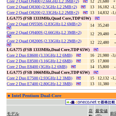
Core 2 Quad Q9400 (2.66GHz,L2 3MB×2)
12
21,680
+
Core 2 Quad Q8300 (2.5GHz,L2 2MB×2)
13
16,182
-1
Core 2 Quad Q8200 (2.33GHz,L2 2MB×2)
13
14,832
-1
LGA775 (FSB 1333MHz,Quad Core,TDP 65W)
Core 2 Quad Q9550S (2.83GHz,L2 6MB×2)
14
35,240
Core 2 Quad Q9400S (2.66GHz,L2 3MB×2)
12
29,480
-
Core 2 Quad Q8200S (2.33GHz,L2 2MB×2)
12
22,480
-
LGA775 (FSB 1333MHz,Dual Core,TDP 65W)
Core 2 Duo E8600 (3.33GHz,L2 6MB)
16
21,980
-3
Core 2 Duo E8500 (3.16GHz,L2 6MB)
15
17,800
Core 2 Duo E8400 (3GHz,L2 6MB)
14
15,800
-
LGA775 (FSB 1066MHz,Dual Core,TDP 65W)
Core 2 Duo E7500 (2.93GHz,L2 3MB)
15
12,132
-1
Core 2 Duo E7400 (2.80GHz,L2 3MB)
13
11,380
●
Intel Pentium Dual-Core
|
店
最安値
モデル
前