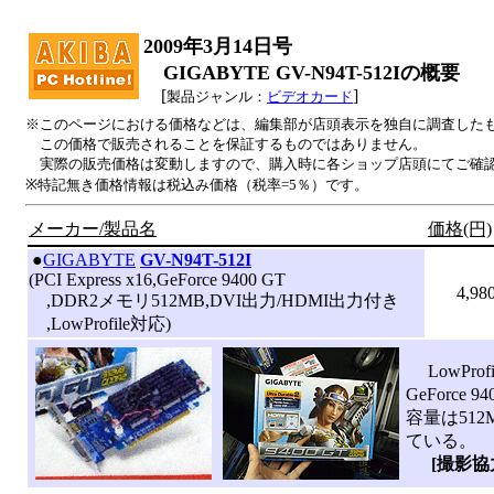
2009年3月14日号
GIGABYTE GV-N94T-512Iの概要
[
]
製品ジャンル：
ビデオカード
※このページにおける価格などは、編集部が店頭表示を独自に調査した
この価格で販売されることを保証するものではありません。
実際の販売価格は変動しますので、購入時に各ショップ店頭にてご確
※特記無き価格情報は税込み価格（税率=5％）です。
メーカー/製品名
価格(円)
|
●
GIGABYTE
GV-N94T-512I
(PCI Express x16,GeForce 9400 GT
4,98
,DDR2メモリ512MB,DVI出力/HDMI出力付き
,LowProfile対応)
LowProf
GeForce
容量は51
ている。
[撮影協