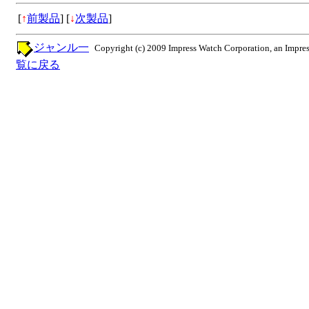
[
↑
前製品
]
[
↓
次製品
]
ジャンル一
Copyright (c) 2009 Impress Watch Corporation, an Impres
覧に戻る