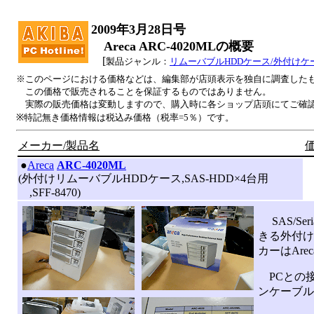
2009年3月28日号
Areca ARC-4020MLの概要
[
製品ジャンル：
リムーバブルHDDケース/外付けケ
※このページにおける価格などは、編集部が店頭表示を独自に調査した
この価格で販売されることを保証するものではありません。
実際の販売価格は変動しますので、購入時に各ショップ店頭にてご確
※特記無き価格情報は税込み価格（税率=5％）です。
メーカー/製品名
価
|
●
Areca
ARC-4020ML
(外付けリムーバブルHDDケース,SAS-HDD×4台用
,SFF-8470)
SAS/Ser
きる外付け
カーはArec
PCとの接続
ンケーブル