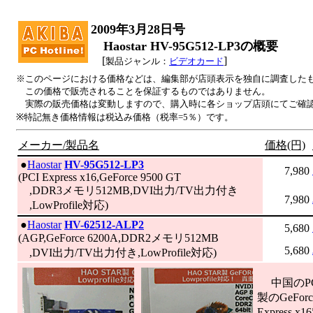
2009年3月28日号
Haostar HV-95G512-LP3の概要
[
]
製品ジャンル：
ビデオカード
※このページにおける価格などは、編集部が店頭表示を独自に調査した
この価格で販売されることを保証するものではありません。
実際の販売価格は変動しますので、購入時に各ショップ店頭にてご確
※特記無き価格情報は税込み価格（税率=5％）です。
メーカー/製品名
価格(円)
|
●
Haostar
HV-95G512-LP3
7,980
(PCI Express x16,GeForce 9500 GT
,DDR3メモリ512MB,DVI出力/TV出力付き
7,980
,LowProfile対応)
|
●
Haostar
HV-62512-ALP2
5,680
(AGP,GeForce 6200A,DDR2メモリ512MB
5,680
,DVI出力/TV出力付き,LowProfile対応)
中国のPC
製のGeFo
Express x