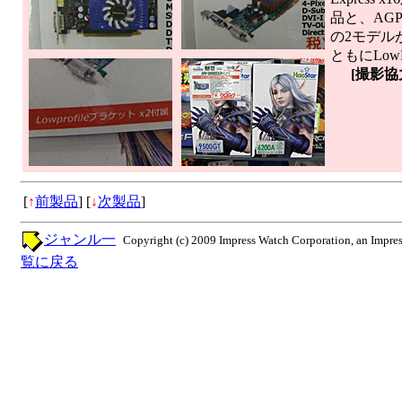
品と、AGP対
の2モデル
ともにLowP
[撮影協
[
↑
前製品
]
[
↓
次製品
]
ジャンル一
Copyright (c) 2009 Impress Watch Corporation, an Impres
覧に戻る