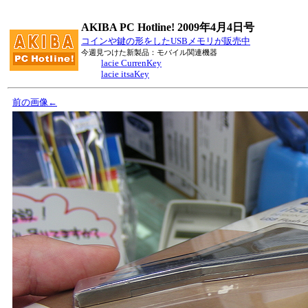
AKIBA PC Hotline! 2009年4月4日号
コインや鍵の形をしたUSBメモリが販売中
今週見つけた新製品：モバイル関連機器
lacie CurrenKey
lacie itsaKey
前の画像←