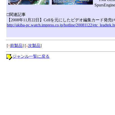
SpursE
□関連記事
【2008年11月22日】Cellを元にしたビデオ編集カード発売
http://akiba-pc.watch.impress.co.jp/hotline/20081122/etc_leadtek.h
[
↑
前製品
]
[
↓
次製品
]
ジャンル一覧に戻る