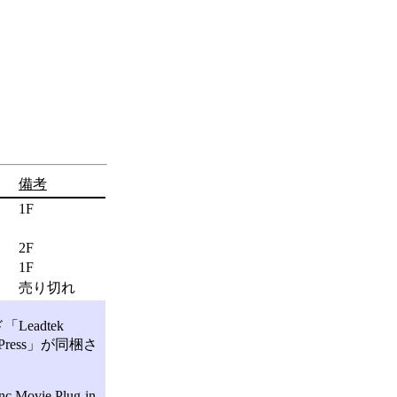
備考
1F
2F
1F
売り切れ
eadtek
Press」が同梱さ
ie Plug-in