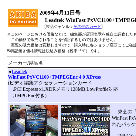
2009年4月11日号
Leadtek WinFast PxVC1100+TMPEG
[
]
製品ジャンル：
その他のカード
※このページにおける価格などは、編集部が店頭表示を独自に調査した
この価格で販売されることを保証するものではありません。
実際の販売価格は変動しますので、購入時に各ショップ店頭にてご確
※特記無き価格情報は税込み価格（税率=5％）です。
メーカー/製品名
|
●
Leadtek
WinFast PxVC1100+TMPEGEnc 4.0 XPress
(ビデオ編集アクセラレーションカード
,PCI Express x1,XDRメモリ128MB,LowProfile対応
,TMPGEnc付き)
東芝の「Sp
WinFast
れたパッケ
TMPGEnc