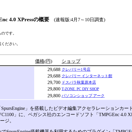
Enc 4.0 XPressの概要
(速報版:4月7～10日調査)
ものです。
認ください。
価格(円)
ショップ
29,688
クレバリー1号店
29,688
クレバリー インターネット館
29,700
ドスパラ秋葉原本店
29,800
T-ZONE. PC DIY SHOP
29,800
パソコンショップ アーク
ursEngine」を搭載したビデオ編集アクセラレーションカード「L
 PxVC1100」に、ペガシス社のエンコードソフト「TMPGEnc 4.0 X
ージ。
でSpursEngine搭載機器を利用するためのプラグイン「TMPGEnc Mov