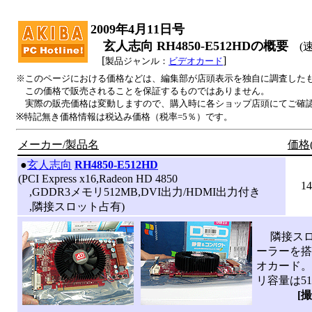
2009年4月11日号
玄人志向 RH4850-E512HDの概要
(速
[
]
製品ジャンル：
ビデオカード
※このページにおける価格などは、編集部が店頭表示を独自に調査した
この価格で販売されることを保証するものではありません。
実際の販売価格は変動しますので、購入時に各ショップ店頭にてご確
※特記無き価格情報は税込み価格（税率=5％）です。
メーカー/製品名
価格(
|
●
玄人志向
RH4850-E512HD
(PCI Express x16,Radeon HD 4850
14
,GDDR3メモリ512MB,DVI出力/HDMI出力付き
,隣接スロット占有)
隣接スロ
ーラーを搭載し
オカード。
リ容量は51
[