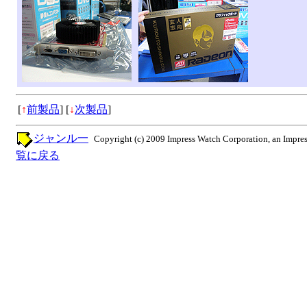
[
↑
前製品
]
[
↓
次製品
]
ジャンル一
Copyright (c) 2009 Impress Watch Corporation, an Impres
覧に戻る