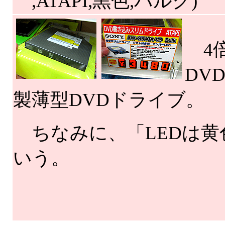
,ATAPI,黒色,バルク)
4倍
DV
製薄型DVDドライブ。
ちなみに、「LEDは黄
いう。