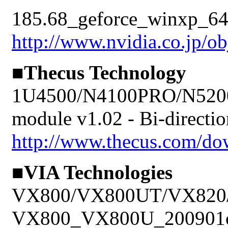
185.68_geforce_winxp_64b
http://www.nvidia.co.jp/o
■Thecus Technology
1U4500/N4100PRO/N5200
module v1.02 - Bi-direc
http://www.thecus.com/do
■VIA Technologies
VX800/VX800UT/VX820/UT
VX800_VX800U_200901o_