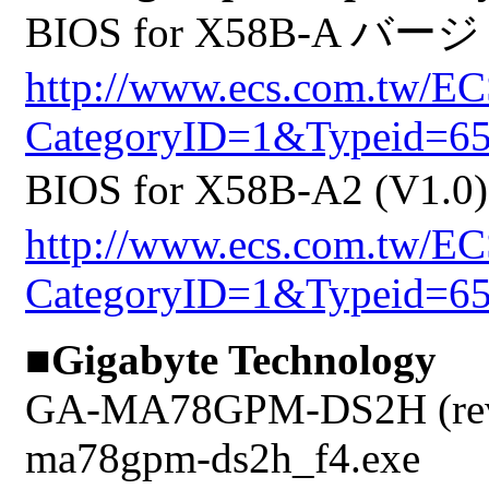
BIOS for X58B-A バージョン
http://www.ecs.com.tw/E
CategoryID=1&Typeid=6
BIOS for X58B-A2 (V1.
http://www.ecs.com.tw/E
CategoryID=1&Typeid=6
■Gigabyte Technology
GA-MA78GPM-DS2H (rev. 1
ma78gpm-ds2h_f4.exe