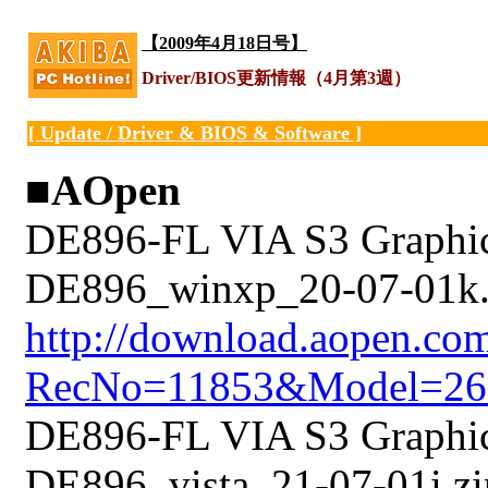
【2009年4月18日号】
Driver/BIOS更新情報（4月第3週）
[ Update / Driver & BIOS & Software ]
■AOpen
DE896-FL VIA S3 Graphic
DE896_winxp_20-07-01k.
http://download.aopen.co
RecNo=11853&Model=26
DE896-FL VIA S3 Graphics
DE896_vista_21-07-01i.zi