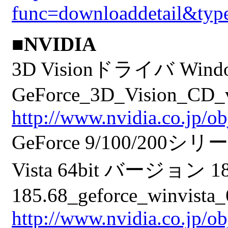
func=downloaddetail&ty
■NVIDIA
3D Visionドライバ Windows
GeForce_3D_Vision_CD_v
http://www.nvidia.co.jp/
GeForce 9/100/20
Vista 64bit バージョン 185
185.68_geforce_winvista_6
http://www.nvidia.co.jp/o