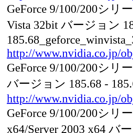
GeForce 9/100/20
Vista 32bit バージョン 185
185.68_geforce_winvista_3
http://www.nvidia.co.jp/o
GeForce 9/100/200
バージョン 185.68 - 185.68_
http://www.nvidia.co.jp/o
GeForce 9/100/200
x64/Server 2003 x64 バ