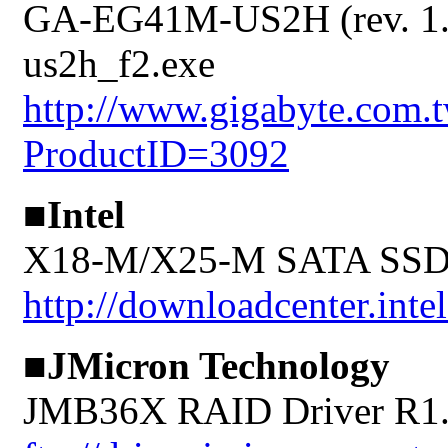
GA-EG41M-US2H (rev. 1.0
us2h_f2.exe
http://www.gigabyte.com
ProductID=3092
■Intel
X18-M/X25-M SATA SSD Fi
http://downloadcenter.in
■JMicron Technology
JMB36X RAID Driver R1.1