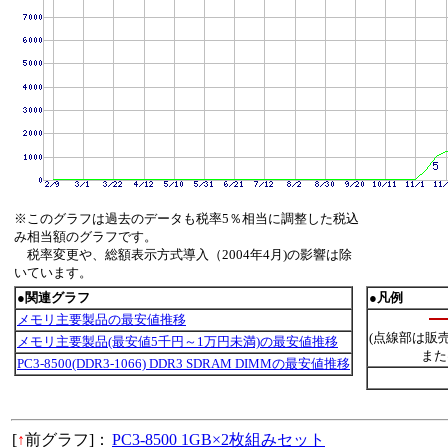
※このグラフは過去のデータも税率5％相当に調整した税込
み相当額のグラフです。
税率変更や、総額表示方式導入（2004年4月)の影響は除
いています。
●関連グラフ
●凡例
メモリ主要製品の最安値推移
(点線部は販
メモリ主要製品(最安値5千円～1万円未満)の最安値推移
また
PC3-8500(DDR3-1066) DDR3 SDRAM DIMMの最安値推移
[
↑
前グラフ]：
PC3-8500 1GB×2枚組みセット