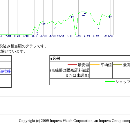
税込み相当額のグラフです。
は除いています。
●凡例
最安値
平均値
最
(点線部は販売店未確認
安値推移
または未調査)
ショッ
Copyright (c) 2009 Impress Watch Corporation, an Impress Group compa