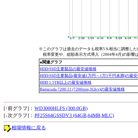
※このグラフは過去のデータも税率5％相当に調整した
税率変更や、総額表示方式導入（2004年4月)の影響
●関連グラフ
HDD/SSD主要製品の最安値推移
HDD/SSD主要製品(最安値1万円～1万5千円未満)の最
HDD 1.5TB以上の最安値推移
Barracuda 7200.11 (7200rpm,3Gb/s)の最安値推移
[
↑
前グラフ]：
WD3000HLFS (300.0GB)
[
↓
次グラフ]：
PF25S64GSSDV3 (64GB,64MB,MLC)
相場情報に戻る