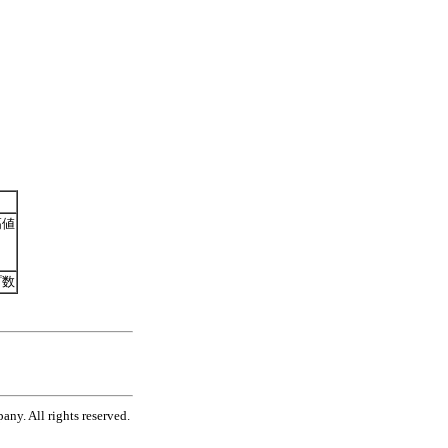
高値
プ数
ny. All rights reserved.