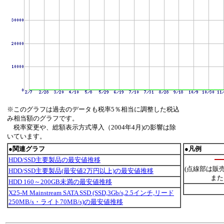
※このグラフは過去のデータも税率5％相当に調整した税込
み相当額のグラフです。
税率変更や、総額表示方式導入（2004年4月)の影響は除
いています。
●関連グラフ
●凡例
HDD/SSD主要製品の最安値推移
(点線部は販
HDD/SSD主要製品(最安値2万円以上)の最安値推移
また
HDD 160～200GB未満の最安値推移
X25-M Mainstream SATA SSD (SSD,3Gb/s,2.5インチ,リード
250MB/s・ライト70MB/s)の最安値推移