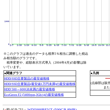
※このグラフは過去のデータも税率5％相当に調整した税込
み相当額のグラフです。
税率変更や、総額表示方式導入（2004年4月)の影響は除
いています。
●関連グラフ
●凡例
HDD/SSD主要製品の最安値推移
(点線部は販
HDD/SSD主要製品(最安値1万円未満)の最安値推移
また
HDD 500～600GB未満の最安値推移
EcoGreen F2 (5400rpm,3Gb/s)の最安値推移
[
↑
前グラフ]：
WD5000BEVT (500GB,8MB)