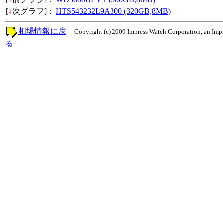
[
↓
次グラフ]：
HTS543232L9A300 (320GB,8MB)
相場情報に戻
Copyright (c) 2009 Impress Watch Corporation, an Impr
る