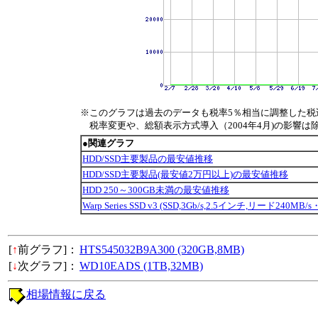
※このグラフは過去のデータも税率5％相当に調整した税
税率変更や、総額表示方式導入（2004年4月)の影響は
●関連グラフ
HDD/SSD主要製品の最安値推移
HDD/SSD主要製品(最安値2万円以上)の最安値推移
HDD 250～300GB未満の最安値推移
Warp Series SSD v3 (SSD,3Gb/s,2.5インチ,リード24
[
↑
前グラフ]：
HTS545032B9A300 (320GB,8MB)
[
↓
次グラフ]：
WD10EADS (1TB,32MB)
相場情報に戻る