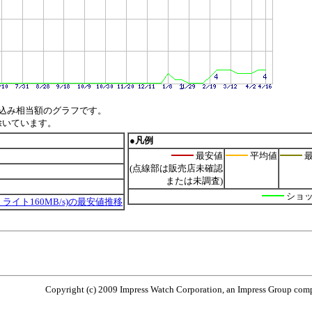
込み相当額のグラフです。
除いています。
●凡例
最安値
平均値
最
(点線部は販売店未確認
または未調査)
ショ
0MB/s・ライト160MB/s)の最安値推移
Copyright (c) 2009 Impress Watch Corporation, an Impress Group compa