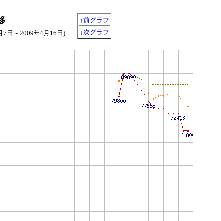
移
↑前グラフ
↓次グラフ
2月7日～2009年4月16日)