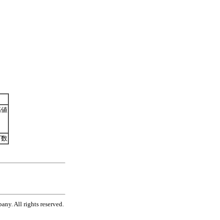
高値
プ数
ny. All rights reserved.