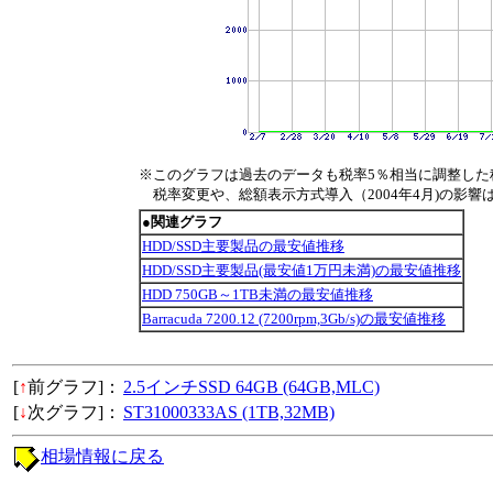
※このグラフは過去のデータも税率5％相当に調整した
税率変更や、総額表示方式導入（2004年4月)の影響
●関連グラフ
HDD/SSD主要製品の最安値推移
HDD/SSD主要製品(最安値1万円未満)の最安値推移
HDD 750GB～1TB未満の最安値推移
Barracuda 7200.12 (7200rpm,3Gb/s)の最安値推移
[
↑
前グラフ]：
2.5インチSSD 64GB (64GB,MLC)
[
↓
次グラフ]：
ST31000333AS (1TB,32MB)
相場情報に戻る