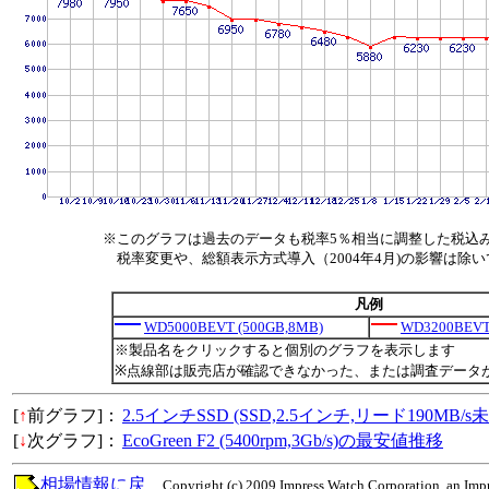
※このグラフは過去のデータも税率5％相当に調整した税込
税率変更や、総額表示方式導入（2004年4月)の影響は除
凡例
WD5000BEVT (500GB,8MB)
WD3200BEVT
※製品名をクリックすると個別のグラフを表示します
※点線部は販売店が確認できなかった、または調査データ
[
↑
前グラフ]：
2.5インチSSD (SSD,2.5インチ,リード190MB
[
↓
次グラフ]：
EcoGreen F2 (5400rpm,3Gb/s)の最安値推移
相場情報に戻
Copyright (c) 2009 Impress Watch Corporation, an Impr