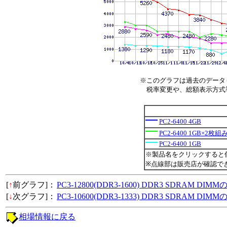
※このグラフは過去のデータ
税率変更や、総額表示方式導入
PC2-6400 4GB
PC2-6400 1GB×2枚
PC2-6400 1GB
※製品名をクリックすると
※点線部は販売店が確認で
[
↑
前グラフ]：
PC3-12800(DDR3-1600) DDR3 SDRAM D
[
↓
次グラフ]：
PC3-10600(DDR3-1333) DDR3 SDRAM D
相場情報に戻る