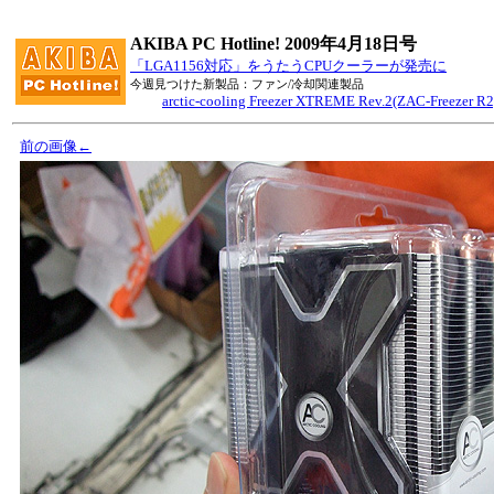
AKIBA PC Hotline! 2009年4月18日号
「LGA1156対応」をうたうCPUクーラーが発売に
今週見つけた新製品：ファン/冷却関連製品
arctic-cooling Freezer XTREME Rev.2(ZAC-Freezer R2
前の画像←