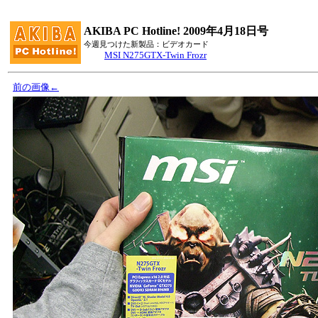
AKIBA PC Hotline! 2009年4月18日号
今週見つけた新製品：ビデオカード
MSI N275GTX-Twin Frozr
前の画像←