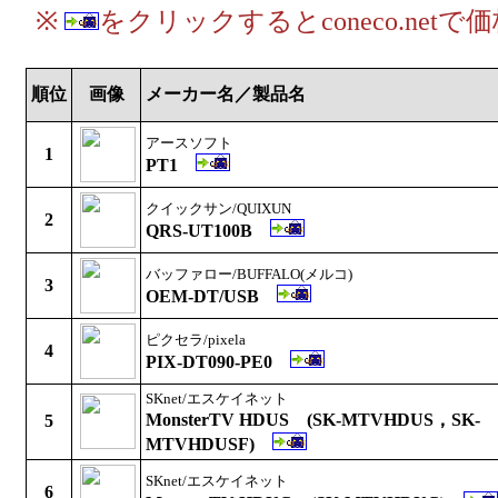
※
をクリックするとconeco.net
順位
画像
メーカー名／製品名
アースソフト
1
PT1
クイックサン/QUIXUN
2
QRS-UT100B
バッファロー/BUFFALO(メルコ)
3
OEM-DT/USB
ピクセラ/pixela
4
PIX-DT090-PE0
SKnet/エスケイネット
MonsterTV HDUS (SK-MTVHDUS，SK-
5
MTVHDUSF)
SKnet/エスケイネット
6