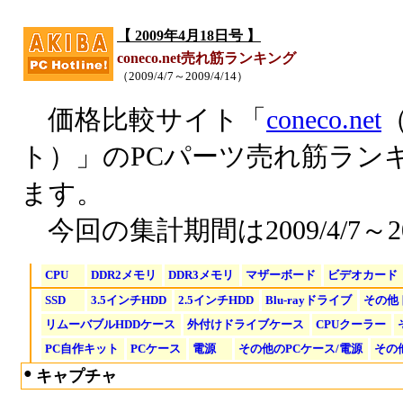
【 2009年4月18日号 】
coneco.net売れ筋ランキング
（2009/4/7～2009/4/14）
価格比較サイト「
coneco.net
ト）」のPCパーツ売れ筋ラン
ます。
今回の集計期間は2009/4/7～20
CPU
DDR2メモリ
DDR3メモリ
マザーボード
ビデオカード
SSD
3.5インチHDD
2.5インチHDD
Blu-rayドライブ
その他
リムーバブルHDDケース
外付けドライブケース
CPUクーラー
PC自作キット
PCケース
電源
その他のPCケース/電源
その
●
キャプチャ