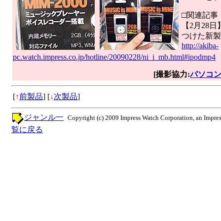
□関連記事
【2月28日】
つけた新製
http://akiba-
pc.watch.impress.co.jp/hotline/20090228/ni_i_mb.html#ipodmp4
[撮影協力:
パソコ
[
↑
前製品
]
[
↓
次製品
]
ジャンル一
Copyright (c) 2009 Impress Watch Corporation, an Impres
覧に戻る