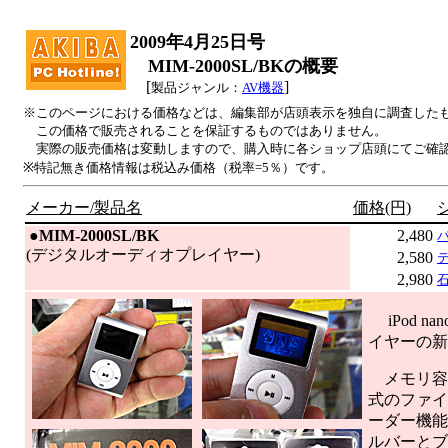
2009年4月25日号
MIM-2000SL/BKの概要
[
]
製品ジャンル：
AV機器
※このページにおける価格などは、編集部が店頭表示を独自に調査した
この価格で販売されることを保証するものではありません。
実際の販売価格は変動しますので、購入時に各ショップ店頭にてご確
※特記無き価格情報は税込み価格（税率=5％）です。
メーカー/製品名
価格(円)
|
●
MIM-2000SL/BK
2,480
(デジタルオーディオプレイヤー)
2,580
2,980
iPod n
イヤーの新
メモリ容量
式のファイ
ーダー機能
ルバーとブ