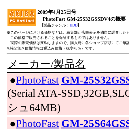
2009年4月25日号
PhotoFast GM-25S32GSSDV4の概要
[
]
製品ジャンル：
HDD
※このページにおける価格などは、編集部が店頭表示を独自に調査した
この価格で販売されることを保証するものではありません。
実際の販売価格は変動しますので、購入時に各ショップ店頭にてご確
※特記無き価格情報は税込み価格（税率=5％）です。
メーカー/製品名
|
●
PhotoFast
GM-25S32GS
(Serial ATA-SSD,32GB,
シュ64MB)
|
●
PhotoFast
GM-25S64GS