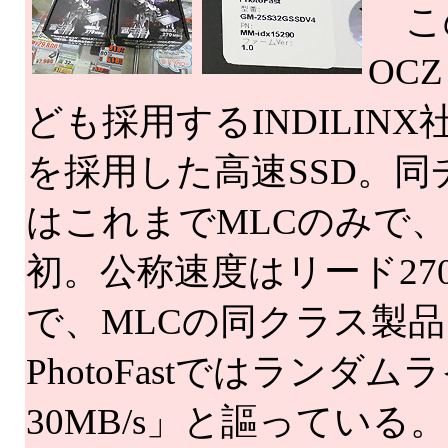
こ
OC
ども採用するINDILIN
を採用した高速SSD。同
はこれまでMLCのみで、
初。公称速度はリード270M
で、MLCの同クラス製
PhotoFastではランダ
30MB/s」と謳っている。