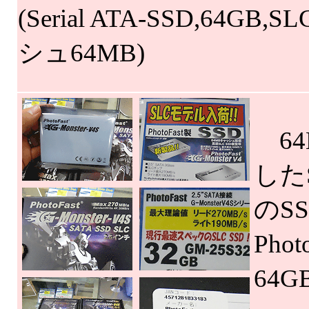
(Serial ATA-SSD,64GB,
シュ64MB)
64
した
のS
Pho
64G