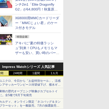
ンチ2in1「Elite Dragonfly
G2」が64,800円！秋葉原で
中古PCセール
X68000用MMCカードリーダ
ー「MMCじょい君」のケー
ス付きモデル
特別企画
アキバに“夏の特価ラッシ
ュ”到来！CPUもメモリもマ
ザーも安い、買い時のパーツ
は？【8月7日(金)22時配信】
Impress Watchシリーズ 人気記事
時間
24時間
1週間
1カ月
ユニクロ、今日から「お盆特別セール」。涼感
シアサッカーワンピース待望値下げ、撥水ギア
ショーツは1990円に
東映の歴代オープニング映像がカプセルトイ
に。全5種で8月下旬発売
カルディ、オンライン限定「ネコバッグ＆タン
ブラーセット」を一般販売。7月の抽選販売の