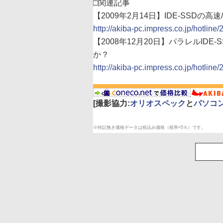
□関連記事
【2009年2月14日】IDE-SSDの
http://akiba-pc.impress.co.jp/hotline
【2008年12月20日】パラレルID
か？
http://akiba-pc.impress.co.jp/hotlin
[撮影協力:
オリオスペック
と
パソコ
※特記無き価格データは税込み価格（税率=5％）です。