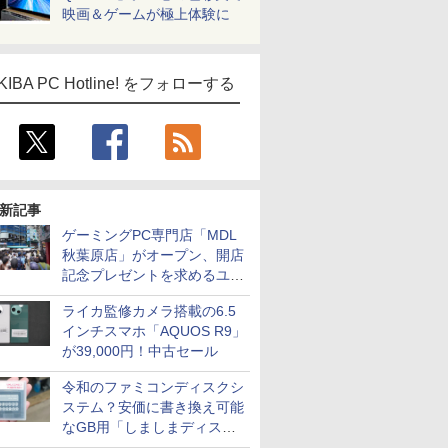
映画＆ゲームが極上体験に
KIBA PC Hotline! をフォローする
新記事
ゲーミングPC専門店「MDL
秋葉原店」がオープン、開店
記念プレゼントを求めるユー
ザーが押し寄せ長蛇の列に
ライカ監修カメラ搭載の6.5
インチスマホ「AQUOS R9」
が39,000円！中古セール
令和のファミコンディスクシ
ステム？安価に書き換え可能
なGB用「しましまディスク
システム」