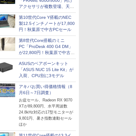
「FRAME 4000/5000」向け
アクセサリが複数登場、天然
木製パネルや背面コネクタ対
第10世代Core Y搭載のNEC
応トレイなど
製12.5インチノートが17,800
円！秋葉原で中古PCセール
第8世代Core搭載のミニ
PC「ProDesk 400 G4 DM」
が22,800円！秋葉原で中古
PCセール
ASUSのベアボーンキット
「ASUS NUC 15 Lite Kit」が
入荷、CPU別に3モデル
アキバお買い得価格情報（8
月6日～7日調査）
お盆セール、Radeon RX 9070
XTが89,800円、水平周波数
24.8kHz対応の17型モニターが
9,801円、暑さ指数連動セール
ほか
第11世代Core搭載の13.3イ