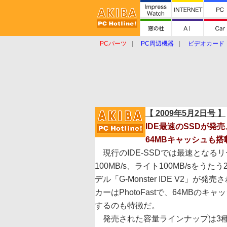
PCパーツ
PC周辺機器
ビデオカード
タブレット
おもしろグッズ
ショップ
【 2009年5月2日号 】
IDE最速のSSDが発売
64MBキャッシュも搭
現行のIDE-SSDでは最速となるリ
100MB/s、ライト100MB/sをうたう
デル「G-Monster IDE V2」が発
カーはPhotoFastで、64MBのキ
するのも特徴だ。
発売された容量ラインナップは3