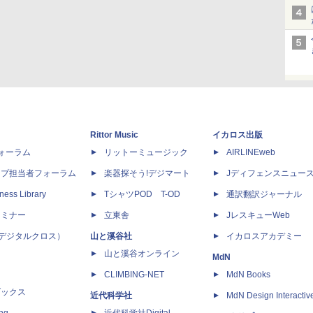
Rittor Music
イカロス出版
dフォーラム
リットーミュージック
AIRLINEweb
ップ担当者フォーラム
楽器探そう!デジマート
Jディフェンスニュー
ness Library
TシャツPOD T-OD
通訳翻訳ジャーナル
セミナー
立東舎
JレスキューWeb
 X（デジタルクロス）
山と溪谷社
イカロスアカデミー
山と溪谷オンライン
MdN
CLIMBING-NET
MdN Books
ブックス
近代科学社
MdN Design Interactiv