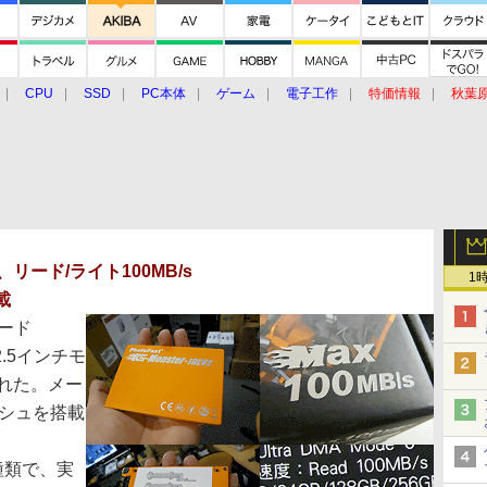
CPU
SSD
PC本体
ゲーム
電子工作
特価情報
秋葉
グルメ
イベント
価格動向
、リード/ライト100MB/s
1
載
ード
2.5インチモ
売された。メー
ャッシュを搭載
種類で、実