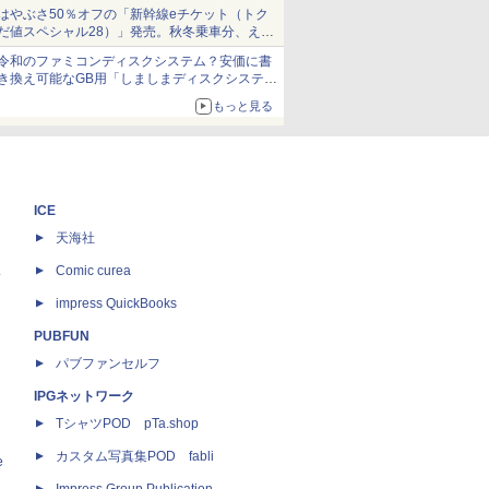
当選無効分
はやぶさ50％オフの「新幹線eチケット（トク
だ値スペシャル28）」発売。秋冬乗車分、えき
ねっと限定
令和のファミコンディスクシステム？安価に書
き換え可能なGB用「しましまディスクシステ
ム」
もっと見る
ICE
天海社
ス
Comic curea
impress QuickBooks
PUBFUN
パブファンセルフ
IPGネットワーク
TシャツPOD pTa.shop
カスタム写真集POD fabli
e