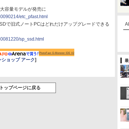
高速/大容量モデルが発売に
/20090214/etc_pfast.html
E-SSDで旧式ノートPCはどれだけアップグレードできる
A
e/20081220/sp_ssd.html
PhotoFast G-Monster IDE V2
ンショップ アーク
]
最
トップページに戻る