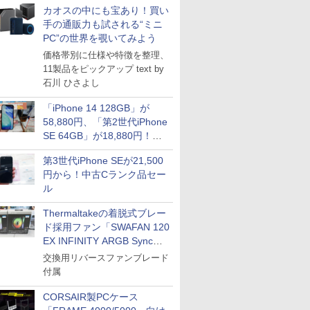
カオスの中にも宝あり！買い
手の通販力も試される“ミニ
PC”の世界を覗いてみよう
価格帯別に仕様や特徴を整理、
11製品をピックアップ text by
石川 ひさよし
「iPhone 14 128GB」が
58,880円、「第2世代iPhone
SE 64GB」が18,880円！中
古Bランク品セール
第3世代iPhone SEが21,500
円から！中古Cランク品セー
ル
Thermaltakeの着脱式ブレー
ド採用ファン「SWAFAN 120
EX INFINITY ARGB Sync」
に単品パッケージ
交換用リバースファンブレード
付属
CORSAIR製PCケース