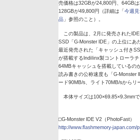
売価格は32GBが24,800円、64GBは3
128GBが49,800円（詳細は「
今週見
品
」参照のこと）。
この製品は、2月に発売されたID
SSD「G-Monster IDE」の上位に
最近発売された「キャッシュ付きS
が搭載するIndilinx製コントローラ
64MBキャッシュを搭載しているの
読み書きの公称速度も「G-Monster 
ード90MB/s、ライト70MB/sから
本体サイズは100×69.85×9.3mm
□G-Monster IDE V2（PhotoFast）
http://www.flashmemory-japan.com/p