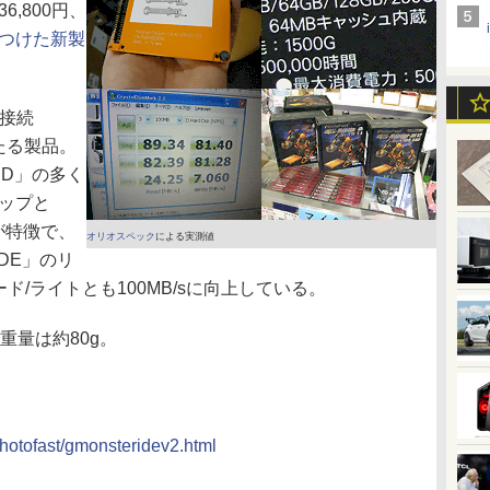
6,800円、
つけた新製
E接続
あたる製品。
SD」の多く
チップと
が特徴で、
オリオスペック
による実測値
IDE」のリ
リード/ライトとも100MB/sに向上している。
で重量は約80g。
hotofast/gmonsteridev2.html