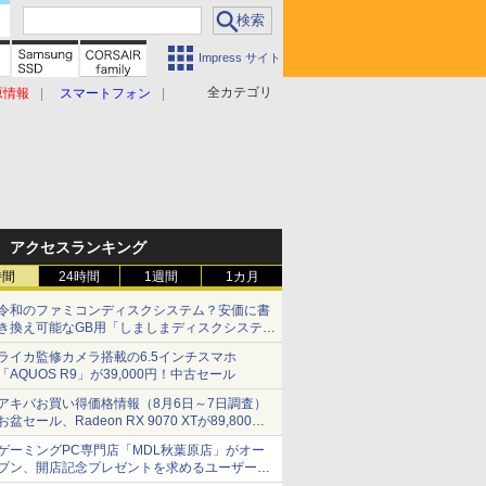
Impress サイト
全カテゴリ
原情報
スマートフォン
アクセスランキング
時間
24時間
1週間
1カ月
令和のファミコンディスクシステム？安価に書
き換え可能なGB用「しましまディスクシステ
ム」
ライカ監修カメラ搭載の6.5インチスマホ
「AQUOS R9」が39,000円！中古セール
アキバお買い得価格情報（8月6日～7日調査）
お盆セール、Radeon RX 9070 XTが89,800
円、水平周波数24.8kHz対応の17型モニターが
ゲーミングPC専門店「MDL秋葉原店」がオー
9,801円、暑さ指数連動セール ほか
プン、開店記念プレゼントを求めるユーザーが
押し寄せ長蛇の列に