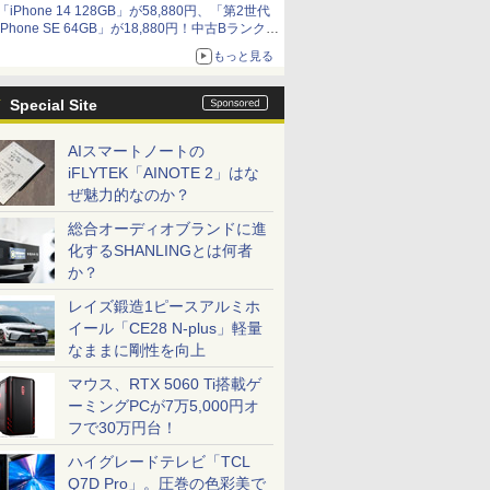
「iPhone 14 128GB」が58,880円、「第2世代
iPhone SE 64GB」が18,880円！中古Bランク品
セール
もっと見る
Special Site
AIスマートノートの
iFLYTEK「AINOTE 2」はな
ぜ魅力的なのか？
総合オーディオブランドに進
化するSHANLINGとは何者
か？
レイズ鍛造1ピースアルミホ
イール「CE28 N-plus」軽量
なままに剛性を向上
マウス、RTX 5060 Ti搭載ゲ
ーミングPCが7万5,000円オ
フで30万円台！
ハイグレードテレビ「TCL
Q7D Pro」。圧巻の色彩美で