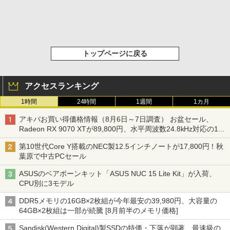
トップページに戻る
アクセスランキング
1時間
24時間
1週間
1カ月
アキバお買い得価格情報（8月6日～7日調査） お盆セール、
Radeon RX 9070 XTが89,800円、水平周波数24.8kHz対応の17
型モニターが9,801円、暑さ指数連動セール ほか
第10世代Core Y搭載のNEC製12.5インチノートが17,800円！秋
葉原で中古PCセール
ASUSのベアボーンキット「ASUS NUC 15 Lite Kit」が入荷、
CPU別に3モデル
DDR5メモリの16GB×2枚組が今年最安の39,980円、大容量の
64GB×2枚組は一部が続騰 [8月前半のメモリ価格]
Sandisk(Western Digital)製SSDの特価・下落が顕著、最速級の