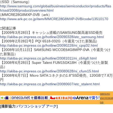
□SSD（Samsung）
http://www.samsung.com/global/business/semiconductor/products/flas
h/ssd/2008/product/overview.html
□MMCRE28G8MXP-0VB（ark）
http://www.ark-pc.co.jp/item/MMCRE28G8MXP-0VB/code/13510170
□関連記事
【2009年3月28日】キャッシュ搭載のSAMSUNG製高速SSD発売
http://akiba-pc.impress.co.jp/hotline/20090328/etc_samsung.html
【2009年2月28日号】PQI 6518-032G（今週見つけた新製品）
http://akiba-pc.impress.co.jp/hotline/20090228/ni_cpqi32.html
【2008年10月11日】SAMSUNG MCCOE64G8MPP-0VA（今週見つけ
た新製品）
http://akiba-pc.impress.co.jp/hotline/20081011/ni_c64g8.html
【2008年6月28日】Super Talent FUM15GK18H（今週見つけた新製
品）
http://akiba-pc.impress.co.jp/hotline/20080628/ni_cfum15.html
【2008年6月7日】Micro SATAコネクタの1.8"SSD発売、120GBで7.8万
円
http://akiba-pc.impress.co.jp/hotline/20080607/etc_stalent.html
SAMSUNG
MMCRE28G8
0VB
[撮影協力:
パソコンショップ アーク
]