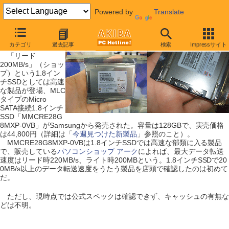
Powered by
Translate
【 2009年5月2日号 】
カテゴリ
過去記事
検索
Impressサイト
1.8インチSSDにも200MB/sクラスが登場
「リード
200MB/s」（ショッ
プ）という1.8イン
チSSDとしては高速
な製品が登場、MLC
タイプのMicro
SATA接続1.8インチ
SSD「MMCRE28G
8MXP-0VB」がSamsungから発売された。容量は128GBで、実売価格
は44,800円（詳細は「
今週見つけた新製品
」参照のこと）。
MMCRE28G8MXP-0VBは1.8インチSSDでは高速な部類に入る製品
で、販売している
パソコンショップ アーク
によれば、最大データ転送
速度はリード時220MB/s、ライト時200MBという。1.8インチSSDで20
0MB/s以上のデータ転送速度をうたう製品を店頭で確認したのは初めて
だ。
ただし、現時点では公式スペックは確認できず、キャッシュの有無な
どは不明。