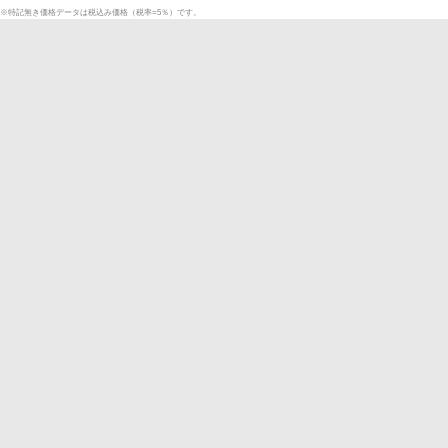
※特記無き価格データは税込み価格（税率=5％）です。