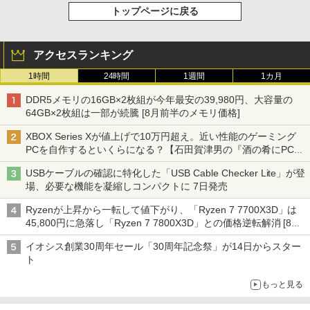
トップページに戻る
アクセスランキング
1時間
24時間
1週間
1カ月
DDR5メモリの16GB×2枚組が今年最安の39,980円、大容量の
64GB×2枚組は一部が続騰 [8月前半のメモリ価格]
XBOX Series Xが値上げで10万円超え。近い性能のゲーミング
PCを自作するといくらになる？【石田賀津男の『酒の肴にPCゲ
ーム』】
USBケーブルの確認に特化した「USB Cable Checker Lite」が登
場、必要な機能を凝縮しコンパクトに 7日発売
Ryzenが上昇から一転して値下がり、「Ryzen 7 7700X3D」は
45,800円に急落し「Ryzen 7 7800X3D」との価格逆転解消 [8月
前半のCPU価格]
イオシス創業30周年セール「30周年記念祭」が14日からスター
ト
もっと見る