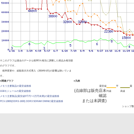
※このグラフは過去のデータも税率5％相当に調整した税込み相当額
のグラフです。
税率変更や、総額表示方式導入（2004年4月)の影響は除いていま
す。
●関連グラフ
●凡例
メモリ主要製品の最安値推移
最安値
平
最
(点線部は販売店未
1GBモジュールの最安値推移
均値
高値
確認
メモリ主要製品(最安値5千円〜1万円未満)の最安値推移
または未調査)
PC3-12800(DDR3-1600) DDR3 SDRAM DIMMの最安値推移
ショップ数