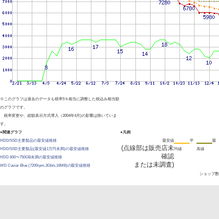
※このグラフは過去のデータも税率5％相当に調整した税込み相当額
のグラフです。
税率変更や、総額表示方式導入（2004年4月)の影響は除いていま
す。
●関連グラフ
●凡例
HDD/SSD主要製品の最安値推移
最安値
平
最
(点線部は販売店未
HDD/SSD主要製品(最安値1万円未満)の最安値推移
均値
高値
確認
HDD 600〜750GB未満の最安値推移
または未調査)
WD Caviar Blue (7200rpm,3Gb/s,16MB)の最安値推移
ショップ数