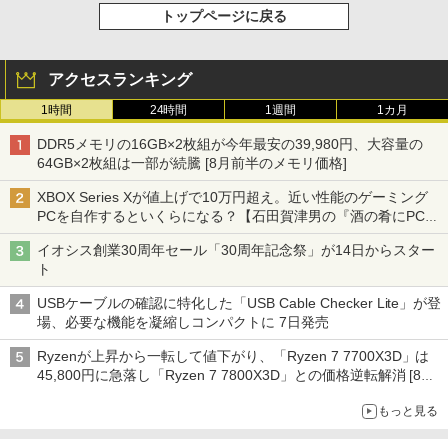
トップページに戻る
アクセスランキング
1時間
24時間
1週間
1カ月
DDR5メモリの16GB×2枚組が今年最安の39,980円、大容量の
64GB×2枚組は一部が続騰 [8月前半のメモリ価格]
XBOX Series Xが値上げで10万円超え。近い性能のゲーミング
PCを自作するといくらになる？【石田賀津男の『酒の肴にPCゲ
ーム』】
イオシス創業30周年セール「30周年記念祭」が14日からスター
ト
USBケーブルの確認に特化した「USB Cable Checker Lite」が登
場、必要な機能を凝縮しコンパクトに 7日発売
Ryzenが上昇から一転して値下がり、「Ryzen 7 7700X3D」は
45,800円に急落し「Ryzen 7 7800X3D」との価格逆転解消 [8月
前半のCPU価格]
もっと見る