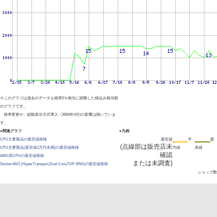
※このグラフは過去のデータも税率5％相当に調整した税込み相当額
のグラフです。
税率変更や、総額表示方式導入（2004年4月)の影響は除いていま
す。
●関連グラフ
●凡例
CPU主要製品の最安値推移
最安値
平
最
(点線部は販売店未
CPU主要製品(最安値1万円未満)の最安値推移
均値
高値
確認
AMD系CPUの最安値推移
または未調査)
Socket AM2 (HyperTransport,Dual Core,TDP 45W)の最安値推移
ショップ数