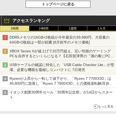
トップページに戻る
アクセスランキング
1時間
24時間
1週間
1カ月
DDR5メモリの16GB×2枚組が今年最安の39,980円、大容量の
64GB×2枚組は一部が続騰 [8月前半のメモリ価格]
XBOX Series Xが値上げで10万円超え。近い性能のゲーミング
PCを自作するといくらになる？【石田賀津男の『酒の肴にPCゲ
ーム』】
USBケーブルの確認に特化した「USB Cable Checker Lite」が登
場、必要な機能を凝縮しコンパクトに 7日発売
Ryzenが上昇から一転して値下がり、「Ryzen 7 7700X3D」は
45,800円に急落し「Ryzen 7 7800X3D」との価格逆転解消 [8月
前半のCPU価格]
イオシス創業30周年セール「30周年記念祭」が14日からスター
ト
もっと見る