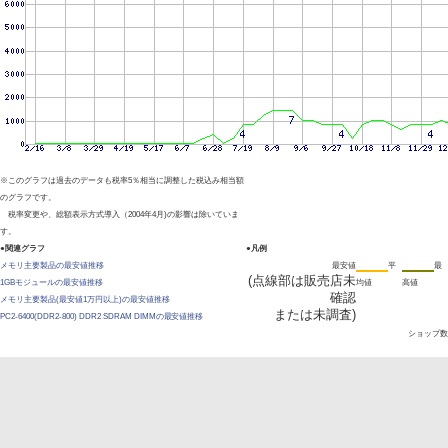
※このグラフは過去のデータも税率5％相当に調整した税込み相当額
のグラフです。
税率変更や、総額表示方式導入（2004年4月)の影響は除いていま
す。
●関連グラフ
●凡例
メモリ主要製品の最安値推移
最安値
平
最
(点線部は販売店未
1GBモジュールの最安値推移
均値
高値
確認
メモリ主要製品(最安値1万円以上)の最安値推移
または未調査)
PC2-6400(DDR2-800) DDR2 SDRAM DIMMの最安値推移
ショップ数