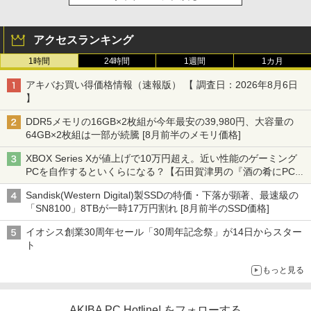
アクセスランキング
1時間
24時間
1週間
1カ月
アキバお買い得価格情報（速報版） 【 調査日：2026年8月6日
】
DDR5メモリの16GB×2枚組が今年最安の39,980円、大容量の
64GB×2枚組は一部が続騰 [8月前半のメモリ価格]
XBOX Series Xが値上げで10万円超え。近い性能のゲーミング
PCを自作するといくらになる？【石田賀津男の『酒の肴にPCゲ
ーム』】
Sandisk(Western Digital)製SSDの特価・下落が顕著、最速級の
「SN8100」8TBが一時17万円割れ [8月前半のSSD価格]
イオシス創業30周年セール「30周年記念祭」が14日からスター
ト
もっと見る
AKIBA PC Hotline! をフォローする