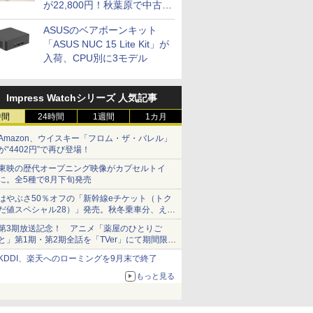
が22,800円！秋葉原で中古
PCセール
ASUSのベアボーンキット
「ASUS NUC 15 Lite Kit」が
入荷、CPU別に3モデル
Impress Watchシリーズ 人気記事
時間
24時間
1週間
1カ月
Amazon、ウイスキー「フロム・ザ・バレル」
が“4402円”で再び登場！
東映の歴代オープニング映像がカプセルトイ
に。全5種で8月下旬発売
はやぶさ50％オフの「新幹線eチケット（トク
だ値スペシャル28）」発売。秋冬乗車分、えき
ねっと限定
第3期放送記念！ アニメ「薬屋のひとりご
と」第1期・第2期全話を「TVer」にて期間限定
で順次無料配信開始
KDDI、楽天へのローミングを9月末で終了
もっと見る