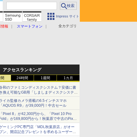
Impress サイト
全カテゴリ
原情報
スマートフォン
アクセスランキング
時間
24時間
1週間
1カ月
令和のファミコンディスクシステム？安価に書
き換え可能なGB用「しましまディスクシステ
ム」
ライカ監修カメラ搭載の6.5インチスマホ
「AQUOS R9」が39,000円！中古セール
「Pixel 8」が42,300円から、「Pixel 10 Pro
Fold」が169,800円から！秋葉原で中古のPixel
シリーズがお買い得
ゲーミングPC専門店「MDL秋葉原店」がオー
プン、開店記念プレゼントを求めるユーザーが
押し寄せ長蛇の列に