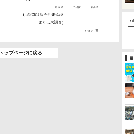
最安値
平均値
最高値
(点線部は販売店未確認
A
または未調査)
ショップ数
トップページに戻る
最