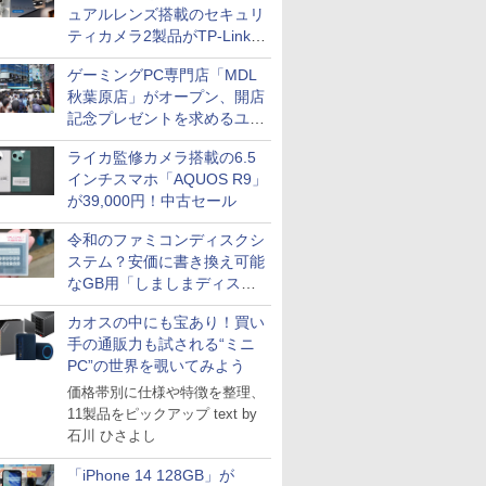
ュアルレンズ搭載のセキュリ
ティカメラ2製品がTP-Linkか
ら
ゲーミングPC専門店「MDL
秋葉原店」がオープン、開店
記念プレゼントを求めるユー
ザーが押し寄せ長蛇の列に
ライカ監修カメラ搭載の6.5
インチスマホ「AQUOS R9」
が39,000円！中古セール
令和のファミコンディスクシ
ステム？安価に書き換え可能
なGB用「しましまディスク
システム」
カオスの中にも宝あり！買い
手の通販力も試される“ミニ
PC”の世界を覗いてみよう
価格帯別に仕様や特徴を整理、
11製品をピックアップ text by
石川 ひさよし
「iPhone 14 128GB」が