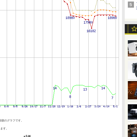
当額のグラフです。
います。
●凡例