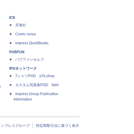
ICE
天海社
ス
Comic curea
impress QuickBooks
PUBFUN
パブファンセルフ
IPGネットワーク
TシャツPOD pTa.shop
カスタム写真集POD fabli
e
Impress Group Publication
Information
インプレスグループ
特定商取引法に基づく表示