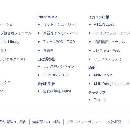
Rittor Music
イカロス出版
dフォーラム
リットーミュージック
AIRLINEweb
ップ担当者フォーラム
楽器探そう!デジマート
Jディフェンスニュー
ness Library
TシャツPOD T-OD
通訳翻訳ジャーナル
セミナー
立東舎
JレスキューWeb
 X（デジタルクロス）
山と溪谷社
イカロスアカデミー
山と溪谷オンライン
MdN
CLIMBING-NET
MdN Books
ブックス
近代科学社
MdN Design Interactiv
ing
近代科学社Digital
テックリブ
TechLib
広告掲載のご案内
編集部へのご連絡
プライバシーポリシー
会社概要