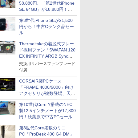
58,880円、「第2世代iPhone
SE 64GB」が18,880円！中
古Bランク品セール
第3世代iPhone SEが21,500
円から！中古Cランク品セー
ル
Thermaltakeの着脱式ブレー
ド採用ファン「SWAFAN 120
EX INFINITY ARGB Sync」
に単品パッケージ
交換用リバースファンブレード
付属
CORSAIR製PCケース
「FRAME 4000/5000」向け
アクセサリが複数登場、天然
木製パネルや背面コネクタ対
第10世代Core Y搭載のNEC
応トレイなど
製12.5インチノートが17,800
円！秋葉原で中古PCセール
第8世代Core搭載のミニ
PC「ProDesk 400 G4 DM」