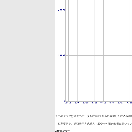
※このグラフは過去のデータも税率5％相当に調整した税込み相
税率変更や、総額表示方式導入（2004年4月)の影響は除いて
●関連グラフ