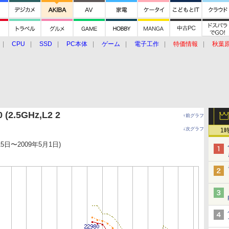
CPU
SSD
PC本体
ゲーム
電子工作
特価情報
秋葉
グルメ
イベント
価格動向
 (2.5GHz,L2 2
↑前グラフ
↓次グラフ
1
15日〜2009年5月1日)