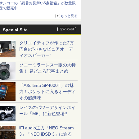
サンコーの「残暑お見舞い5点福箱」が数量限
定で販売中
もっと見る
Special Site
クリエイティブが作った2万
円台の“小さなピュアオーデ
ィオスピーカー”
ソニーミラーレス一眼の大特
集！ 見どころ記事まとめ
「A&ultima SP4000T」の魅
力！ポケットに入るオーディ
オの醍醐味
レイズのパワーデザインホイ
ール「M6」に新色登場!!
iFi audio主力「NEO Stream
3」「NEO iDSD 3」に迫る