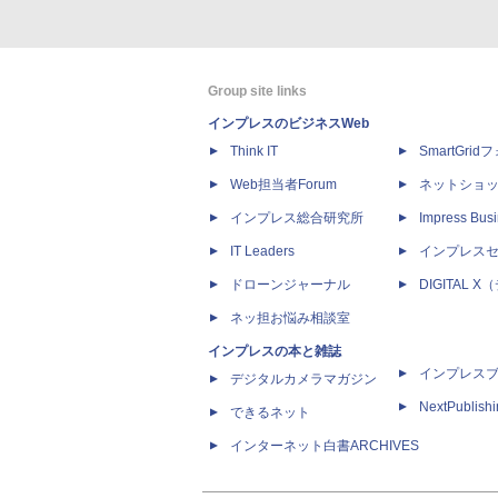
Group site links
インプレスのビジネスWeb
Think IT
SmartGri
Web担当者Forum
ネットショ
インプレス総合研究所
Impress Busi
IT Leaders
インプレス
ドローンジャーナル
DIGITAL
ネッ担お悩み相談室
インプレスの本と雑誌
インプレス
デジタルカメラマガジン
NextPublish
できるネット
インターネット白書ARCHIVES