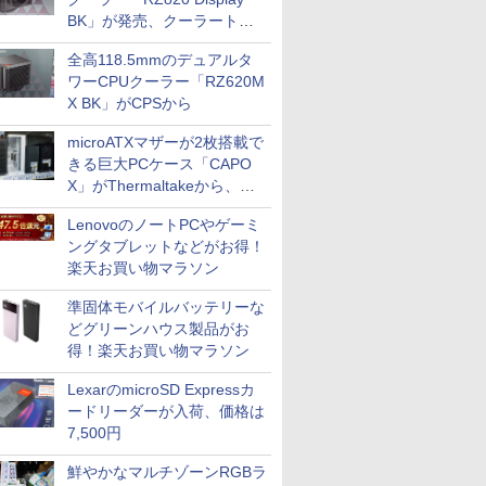
BK」が発売、クーラートッ
プに5インチ液晶搭載
全高118.5mmのデュアルタ
ワーCPUクーラー「RZ620M
X BK」がCPSから
microATXマザーが2枚搭載で
きる巨大PCケース「CAPO
X」がThermaltakeから、カ
ラーは2色
LenovoのノートPCやゲーミ
ングタブレットなどがお得！
楽天お買い物マラソン
準固体モバイルバッテリーな
どグリーンハウス製品がお
得！楽天お買い物マラソン
LexarのmicroSD Expressカ
ードリーダーが入荷、価格は
7,500円
鮮やかなマルチゾーンRGBラ