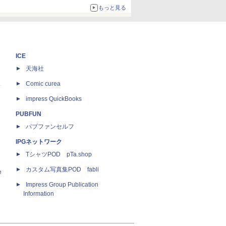
ザイン
もっと見る
ICE
天海社
ス
Comic curea
impress QuickBooks
PUBFUN
パブファンセルフ
IPGネットワーク
TシャツPOD pTa.shop
カスタム写真集POD fabli
e
Impress Group Publication
Information