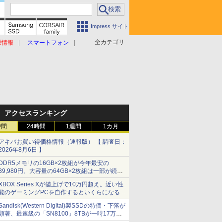
Impress サイト
全カテゴリ
原情報
スマートフォン
アクセスランキング
時間
24時間
1週間
1カ月
アキバお買い得価格情報（速報版） 【 調査日：
2026年8月6日 】
DDR5メモリの16GB×2枚組が今年最安の
39,980円、大容量の64GB×2枚組は一部が続騰
[8月前半のメモリ価格]
XBOX Series Xが値上げで10万円超え。近い性
能のゲーミングPCを自作するといくらになる？
【石田賀津男の『酒の肴にPCゲーム』】
Sandisk(Western Digital)製SSDの特価・下落が
顕著、最速級の「SN8100」8TBが一時17万円
割れ [8月前半のSSD価格]