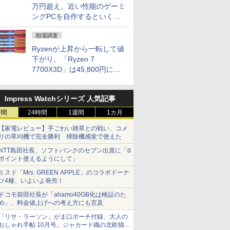
万円超え。近い性能のゲーミ
ングPCを自作するといくら
になる？
相場調査
Ryzenが上昇から一転して値
下がり、「Ryzen 7
7700X3D」は45,800円に急
落し「Ryzen 7 7800X3D」
との価格逆転解消 [8月前半の
Impress Watchシリーズ 人気記事
CPU価格]
時間
24時間
1週間
1カ月
【家電レビュー】手ごわい雑草との戦い、コメ
リの草刈機で完全勝利 掃除機感覚で使えた
NTT島田社長、ソフトバンクのセブン出資に「d
ポイント使えるようにして」
ミスド「Mrs. GREEN APPLE」のコラボドーナ
ツ4種、いよいよ発売！
ドコモ前田社長が「ahamo40GB化は検証のた
め」、料金値上げへの考え方にも言及
「リサ・ラーソン」がま口ポーチ付録、大人の
おしゃれ手帖 10月号。ジャカード織の北欧猫デ