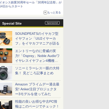
イオシス創業30周年セール「30周年記念祭」が
14日からスタート
もっと見る
Special Site
SOUNDPEATSのイヤカフ型
イヤフォン「UU2イヤーカ
フ」をイヤカフマニアが語る
エントリーなのに脅威の実
力!「Osprey」Noble Audioワ
イヤレスイヤフォン4機種を
一気に聴く
ソニーミラーレス一眼の大特
集！ 見どころ記事まとめ
Amazon プライムデー過去最
安! Anker注目プロジェクタ
ー3モデルを使ってみた
性能の良いお得な中古PC情
報はこのページでチェック！