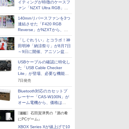
イティングが特徴のケースフ
ァン「NZXT Ultra RGB」が
発売、計8製品
140mmリバースファンを3つ
連結させた「F420 RGB
Reverse」がNZXTから、単
一フレーム採用
「しぐれうい」とコラボ！神
田明神「納涼祭り」が8月7日
～9日に開催、アニソン盆踊
りや屋台グルメなどもあり
USBケーブルの確認に特化し
た「USB Cable Checker
Lite」が登場、必要な機能を
凝縮しコンパクトに
7日発売
Bluetooth対応のカセットプ
レーヤー「CAS-W100N」が
オーム電機から、価格は
5,940円
石田賀津男の『酒の肴
連載
にPCゲーム』
XBOX Series Xが値上げで10