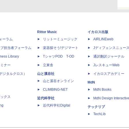
Rittor Music
イカロス出版
dフォーラム
リットーミュージック
AIRLINEweb
ップ担当者フォーラム
楽器探そう!デジマート
Jディフェンスニュー
ness Library
TシャツPOD T-OD
通訳翻訳ジャーナル
セミナー
立東舎
JレスキューWeb
 X（デジタルクロス）
山と溪谷社
イカロスアカデミー
山と溪谷オンライン
MdN
CLIMBING-NET
MdN Books
ブックス
近代科学社
MdN Design Interactiv
ing
近代科学社Digital
テックリブ
TechLib