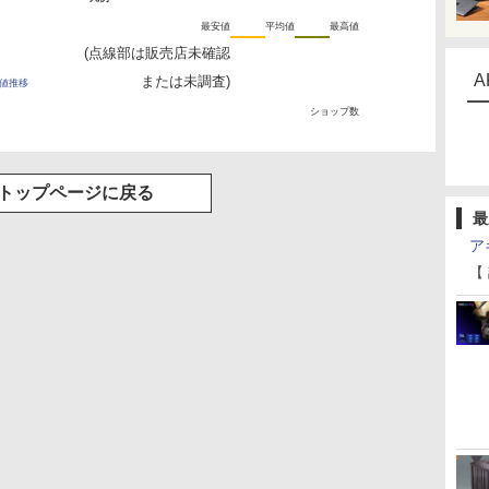
最安値
平均値
最高値
(点線部は販売店未確認
A
または未調査)
の最安値推移
ショップ数
トップページに戻る
最
ア
【