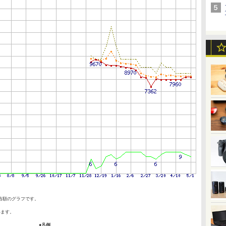
当額のグラフです。
います。
●凡例