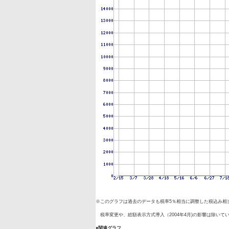
※このグラフは過去のデータも税率5％相当に調整した税込み相
税率変更や、総額表示方式導入（2004年4月)の影響は除いて
●関連グラフ