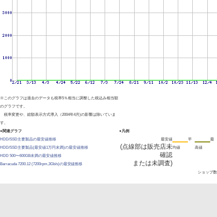
※このグラフは過去のデータも税率5％相当に調整した税込み相当額
のグラフです。
税率変更や、総額表示方式導入（2004年4月)の影響は除いていま
す。
●関連グラフ
●凡例
HDD/SSD主要製品の最安値推移
最安値
平
最
(点線部は販売店未
HDD/SSD主要製品(最安値1万円未満)の最安値推移
均値
高値
確認
HDD 500〜600GB未満の最安値推移
または未調査)
Barracuda 7200.12 (7200rpm,3Gb/s)の最安値推移
ショップ数