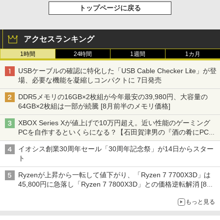
トップページに戻る
アクセスランキング
1時間
24時間
1週間
1カ月
USBケーブルの確認に特化した「USB Cable Checker Lite」が登
場、必要な機能を凝縮しコンパクトに 7日発売
DDR5メモリの16GB×2枚組が今年最安の39,980円、大容量の
64GB×2枚組は一部が続騰 [8月前半のメモリ価格]
XBOX Series Xが値上げで10万円超え。近い性能のゲーミング
PCを自作するといくらになる？【石田賀津男の『酒の肴にPCゲ
ーム』】
イオシス創業30周年セール「30周年記念祭」が14日からスター
ト
Ryzenが上昇から一転して値下がり、「Ryzen 7 7700X3D」は
45,800円に急落し「Ryzen 7 7800X3D」との価格逆転解消 [8月
前半のCPU価格]
もっと見る