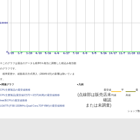
※このグラフは過去のデータも税率5％相当に調整した税込み相当額
のグラフです。
税率変更や、総額表示方式導入（2004年4月)の影響は除いていま
す。
●関連グラフ
●凡例
CPU主要製品の最安値推移
最安値
平
最
(点線部は販売店未
CPU主要製品(最安値2万円〜3万円未満)の最安値推移
均値
高値
確認
Intel系CPUの最安値推移
または未調査)
LGA775 (FSB 1333MHz,Quad Core,TDP 65W)の最安値推移
ショップ数