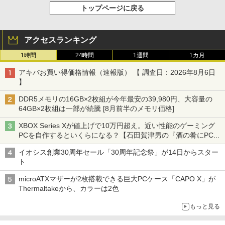
トップページに戻る
アクセスランキング
1時間
24時間
1週間
1カ月
アキバお買い得価格情報（速報版） 【 調査日：2026年8月6日
】
DDR5メモリの16GB×2枚組が今年最安の39,980円、大容量の
64GB×2枚組は一部が続騰 [8月前半のメモリ価格]
XBOX Series Xが値上げで10万円超え。近い性能のゲーミング
PCを自作するといくらになる？【石田賀津男の『酒の肴にPCゲ
ーム』】
イオシス創業30周年セール「30周年記念祭」が14日からスター
ト
microATXマザーが2枚搭載できる巨大PCケース「CAPO X」が
Thermaltakeから、カラーは2色
もっと見る