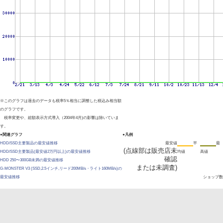
※このグラフは過去のデータも税率5％相当に調整した税込み相当額
のグラフです。
税率変更や、総額表示方式導入（2004年4月)の影響は除いていま
す。
●関連グラフ
●凡例
HDD/SSD主要製品の最安値推移
最安値
平
最
(点線部は販売店未
HDD/SSD主要製品(最安値2万円以上)の最安値推移
均値
高値
確認
HDD 250〜300GB未満の最安値推移
または未調査)
G-MONSTER V3 (SSD,2.5インチ,リード200MB/s・ライト160MB/s)の
最安値推移
ショップ数