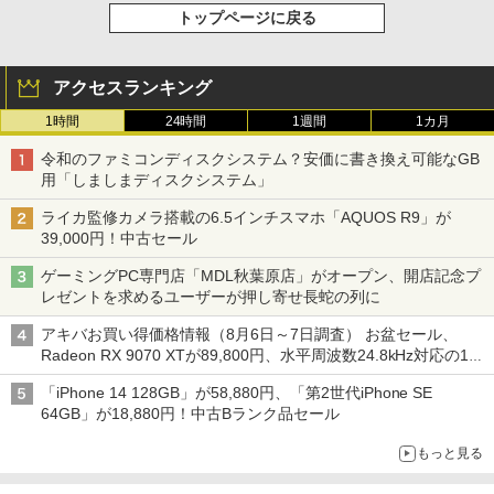
トップページに戻る
アクセスランキング
1時間
24時間
1週間
1カ月
令和のファミコンディスクシステム？安価に書き換え可能なGB
用「しましまディスクシステム」
ライカ監修カメラ搭載の6.5インチスマホ「AQUOS R9」が
39,000円！中古セール
ゲーミングPC専門店「MDL秋葉原店」がオープン、開店記念プ
レゼントを求めるユーザーが押し寄せ長蛇の列に
アキバお買い得価格情報（8月6日～7日調査） お盆セール、
Radeon RX 9070 XTが89,800円、水平周波数24.8kHz対応の17
型モニターが9,801円、暑さ指数連動セール ほか
「iPhone 14 128GB」が58,880円、「第2世代iPhone SE
64GB」が18,880円！中古Bランク品セール
もっと見る