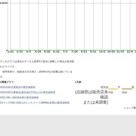
※このグラフは過去のデータも税率5％相当に調整した税込み相当額
のグラフです。
税率変更や、総額表示方式導入（2004年4月)の影響は除いていま
す。
●関連グラフ
●凡例
HDD/SSD主要製品の最安値推移
最安値
平
最
(点線部は販売店未
HDD/SSD主要製品(最安値2万円以上)の最安値推移
均値
高値
確認
HDD 100〜160GB未満の最安値推移
または未調査)
2.5インチSSD (SSD,2.5インチ,リード190MB/s未満)の最安値推移
ショップ数