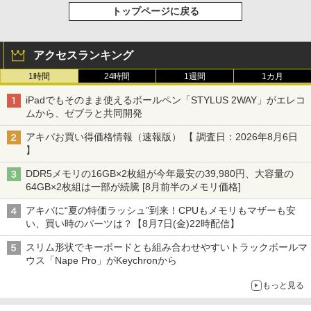
トップページに戻る
アクセスランキング
1時間
24時間
1週間
1カ月
iPadでもそのまま使えるボールペン「STYLUS 2WAY」がエレコ
ムから、ゼブラと共同開発
アキバお買い得価格情報（速報版） 【 調査日：2026年8月6日
】
DDR5メモリの16GB×2枚組が今年最安の39,980円、大容量の
64GB×2枚組は一部が続騰 [8月前半のメモリ価格]
アキバに“夏の特価ラッシュ”到来！CPUもメモリもマザーも安
い、買い時のパーツは？【8月7日(金)22時配信】
スリム形状でキーボードとも組み合わせやすいトラックボールマ
ウス「Nape Pro」がKeychronから
もっと見る