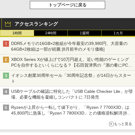
トップページに戻る
アクセスランキング
1時間
24時間
1週間
1カ月
DDR5メモリの16GB×2枚組が今年最安の39,980円、大容量の
64GB×2枚組は一部が続騰 [8月前半のメモリ価格]
XBOX Series Xが値上げで10万円超え。近い性能のゲーミング
PCを自作するといくらになる？【石田賀津男の『酒の肴にPCゲ
ーム』】
イオシス創業30周年セール「30周年記念祭」が14日からスター
ト
USBケーブルの確認に特化した「USB Cable Checker Lite」が登
場、必要な機能を凝縮しコンパクトに 7日発売
Ryzenが上昇から一転して値下がり、「Ryzen 7 7700X3D」は
45,800円に急落し「Ryzen 7 7800X3D」との価格逆転解消 [8月
前半のCPU価格]
もっと見る