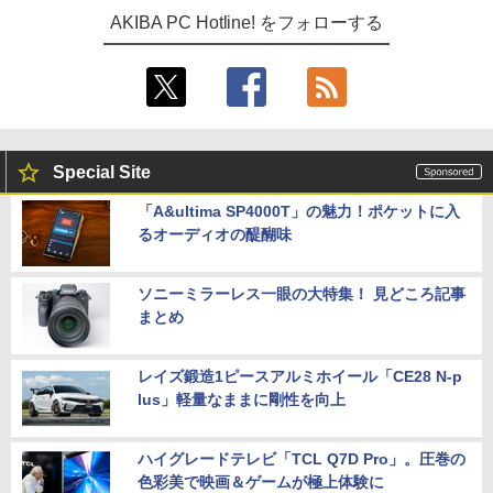
AKIBA PC Hotline! をフォローする
Special Site
「A&ultima SP4000T」の魅力！ポケットに入
るオーディオの醍醐味
ソニーミラーレス一眼の大特集！ 見どころ記事
まとめ
レイズ鍛造1ピースアルミホイール「CE28 N-p
lus」軽量なままに剛性を向上
ハイグレードテレビ「TCL Q7D Pro」。圧巻の
色彩美で映画＆ゲームが極上体験に