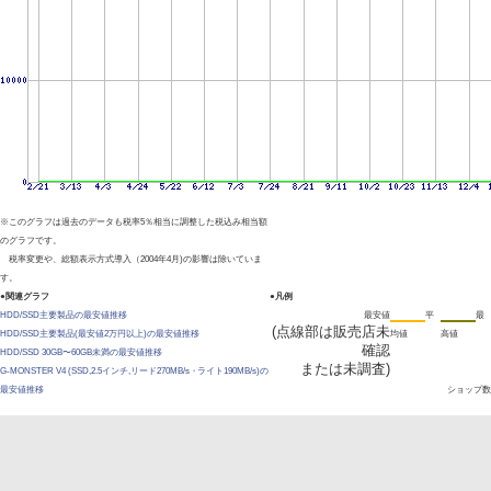
※このグラフは過去のデータも税率5％相当に調整した税込み相当額
のグラフです。
税率変更や、総額表示方式導入（2004年4月)の影響は除いていま
す。
●関連グラフ
●凡例
HDD/SSD主要製品の最安値推移
最安値
平
最
(点線部は販売店未
HDD/SSD主要製品(最安値2万円以上)の最安値推移
均値
高値
確認
HDD/SSD 30GB〜60GB未満の最安値推移
または未調査)
G-MONSTER V4 (SSD,2.5インチ,リード270MB/s・ライト190MB/s)の
最安値推移
ショップ数