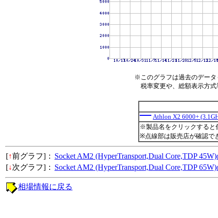
※このグラフは過去のデータ
税率変更や、総額表示方式導入
Athlon X2 6000+ (3.1G
※製品名をクリックすると
※点線部は販売店が確認で
[
↑
前グラフ]：
Socket AM2 (HyperTransport,Dual Core,TD
[
↓
次グラフ]：
Socket AM2 (HyperTransport,Dual Core,TD
相場情報に戻る